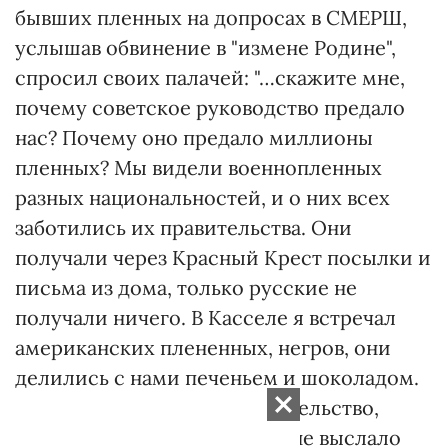
бывших пленных на допросах в СМЕРШ,
услышав обвинение в "измене Родине",
спросил своих палачей: "…скажите мне,
почему советское руководство предало
нас? Почему оно предало миллионы
пленных? Мы видели военнопленных
разных национальностей, и о них всех
заботились их правительства. Они
получали через Красный Крест посылки и
письма из дома, только русские не
получали ничего. В Касселе я встречал
американских плененных, негров, они
делились с нами печеньем и шоколадом.
Почему же советское правительство,
которое мы считали своим, не выслало