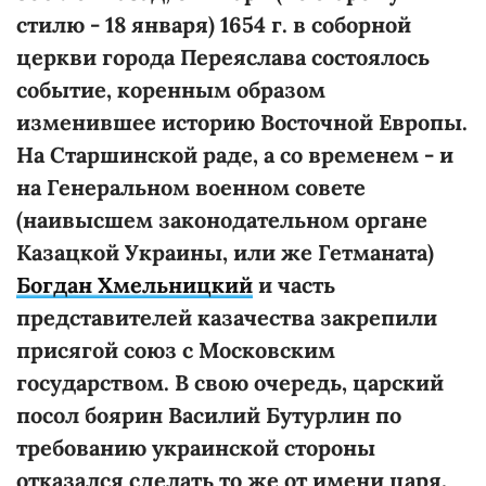
стилю - 18 января) 1654 г. в соборной
церкви города Переяслава состоялось
событие, коренным образом
изменившее историю Восточной Европы.
На Старшинской раде, а со временем - и
на Генеральном военном совете
(наивысшем законодательном органе
Казацкой Украины, или же Гетманата)
Богдан Хмельницкий
и часть
представителей казачества закрепили
присягой союз с Московским
государством. В свою очередь, царский
посол боярин Василий Бутурлин по
требованию украинской стороны
отказался сделать то же от имени царя,