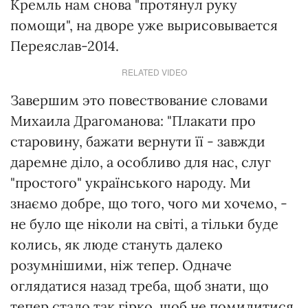
Кремль нам снова "протянул руку
помощи", на дворе уже вырисовывается
Переяслав-2014.
RELATED VIDEO
Завершим это повествование словами
Михаила Драгоманова: "Плакати про
старовину, бажати вернути її - завжди
даремне діло, а особливо для нас, слуг
"простого" українського народу. Ми
знаємо добре, що того, чого ми хочемо, -
не було ще ніколи на світі, а тільки буде
колись, як люде стануть далеко
розумнішими, ніж тепер. Одначе
оглядатися назад треба, щоб знати, що
тепер стало так гірко, щоб не помилитися