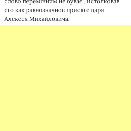
слово перемінним не буває", истолковав
его как равнозначное присяге царя
Алексея Михайловича.