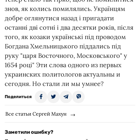
знов, як колись помилялись. Українцям
добре оглянутися назад і пригадати
останні дві сотні і два десятки років, після
того, як козаки українські під проводом
Богдана Хмельницького піддались під
руку "царя Восточного, Московського" у
1654 році" Эти слова одного из первых
украинских политологов актуальны и
сегодня. Но стали ли мы умнее?
Поделиться
Все статьи Сергей Махун
Заметили ошибку?