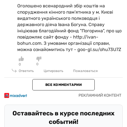
Оголошено всенародний збір коштів на
спорудження кінного пам'ятника у м. Києві
видатного українського полководця і
державного діяча Івана Богуна. Справу
ініціював благодійний фонд "Погорина", про що
повідомляє сайт фонду - http://ivan-
bohun.com. З умовами організації справи,
можна ознайомитись тут - goo-gl.su/ohu73U7Z
0
0
Ответить
Цитировать
Пожаловаться
ВСЕ КОММЕНТАРИИ
Оставайтесь в курсе последних
событий!