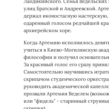
Лаодикийского. Семья Ведельских 
улиц Братской и Андреевской. Арт
держал иконостасную мастерскую, и
одаренный голосом редчайшей красо
архиерейском хоре.
Когда Артемию исполнилось девять 
учиться в Киево-Могилянскую акад
философии и получил основательно
За красивый голос его сразу приня
Самостоятельно научившись играть
скрипачом студенческого оркестра,
руководить академической капелло
прозвали Артемия Веделем (возможн
или "фидель" - старинный струнн
скрипки).