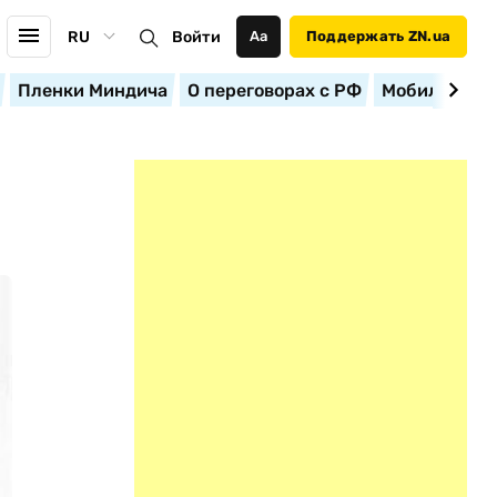
RU
Войти
Аа
Поддержать ZN.ua
Пленки Миндича
О переговорах с РФ
Мобилизация