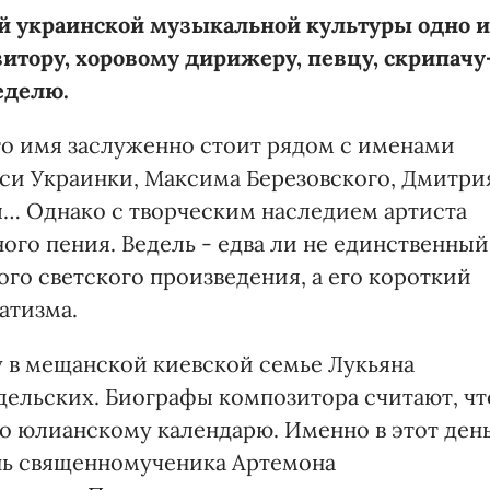
й украинской музыкальной культуры одно и
тору, хоровому дирижеру, певцу, скрипачу
еделю.
о имя заслуженно стоит рядом с именами
еси Украинки, Максима Березовского, Дмитри
… Однако с творческим наследием артиста
ого пения. Ведель - едва ли не единственный
го светского произведения, а его короткий
атизма.
у в мещанской киевской семье Лукьяна
дельских. Биографы композитора считают, чт
по юлианскому календарю. Именно в этот ден
нь священномученика Артемона