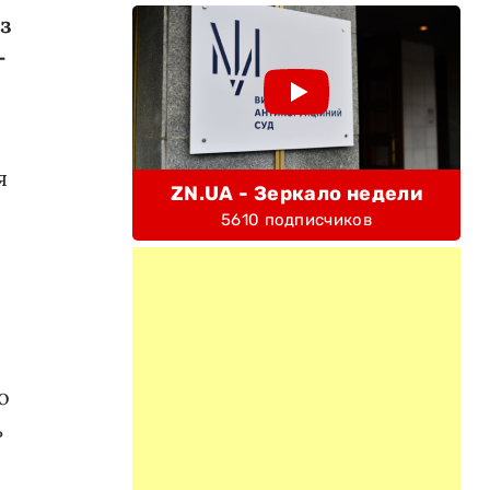
з
-
я
ZN.UA - Зеркало недели
5610 подписчиков
о
ь