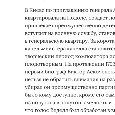
В Киеве по приглашению генерала А
квартировала на Подоле, создает п
привлекает преимущественно детей
вступает на военную службу, стано
в генеральскую квартиру. За коро
капельмейстера капелла становитс
творческий период композитора и
плодотворным. На протяжении 1793–
первый биограф Виктор Аскоченский
нельзя не обратить внимания на р
убирал он преимущественно парти
было кому доступно, кроме его са
из полутона в полутон, смелость и
что голос Веделя был обработан в в