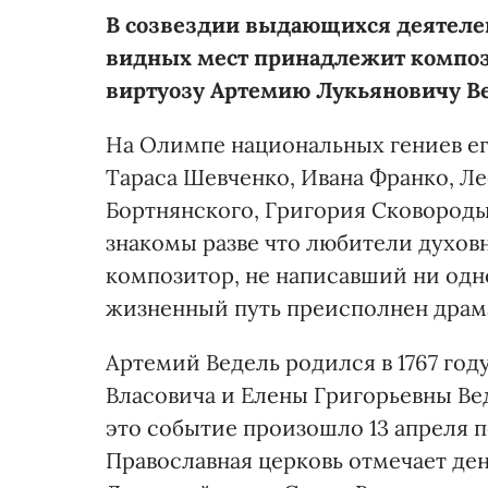
В созвездии выдающихся деятеле
видных мест принадлежит компози
виртуозу Артемию Лукьяновичу В
На Олимпе национальных гениев ег
Тараса Шевченко, Ивана Франко, Л
Бортнянского, Григория Сковороды
знакомы разве что любители духовн
композитор, не написавший ни одно
жизненный путь преисполнен драм
Артемий Ведель родился в 1767 год
Власовича и Елены Григорьевны Ве
это событие произошло 13 апреля 
Православная церковь отмечает де