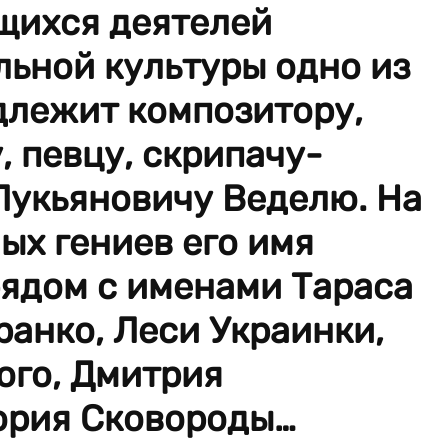
щихся деятелей
льной культуры одно из
длежит композитору,
 певцу, скрипачу-
Лукьяновичу Веделю. На
ых гениев его имя
рядом с именами Тараса
анко, Леси Украинки,
ого, Дмитрия
гория Сковороды…