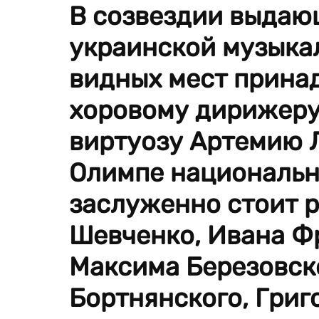
В созвездии выдаю
украинской музыка
видных мест прина
хоровому дирижеру,
виртуозу Артемию 
Олимпе национальн
заслуженно стоит 
Шевченко, Ивана Фр
Максима Березовск
Бортнянского, Гри