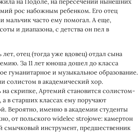
жила на Подоле, на пересечении нынешних
емий рос набожным ребенком. Его отец
 мальчик часто ему помогал. А еще,
ты и диапазона, с детства он пел в
лет, отец (тогда уже вдовец) отдал сына
емию. За 11 лет юноша дошел до класса
е гуманитарное и музыкальное образование.
ли солистом в академический хор.
 на скрипке, Артемий становится солистом-
 а в старших классах ему поручают
й. Вероятно, именно в академии студенты
о, от польского widelec strojowe: камертон
ый смычковый инструмент, предшественник