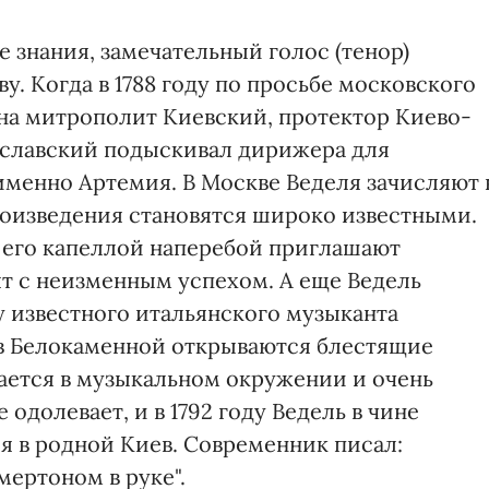
е знания, замечательный голос (тенор)
. Когда в 1788 году по просьбе московского
на митрополит Киевский, протектор Киево-
славский подыскивал дирижера для
именно Артемия. В Москве Веделя зачисляют 
роизведения становятся широко известными.
 его капеллой наперебой приглашают
т с неизменным успехом. А еще Ведель
у известного итальянского музыканта
 в Белокаменной открываются блестящие
нается в музыкальном окружении и очень
 одолевает, и в 1792 году Ведель в чине
я в родной Киев. Современник писал:
мертоном в руке".