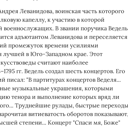
ндрея Леванидова, воинская часть которого
олковую капеллу, к участию в которой
 военнослужащих. В звании поручика Ведель
вится адъютантом Леванидова и переселяется
ткий промежуток времени усилиями
я лучшей в Юго-Западном крае. Этот
скусствоведы считают наиболее
1795 гг. Ведель создал шесть концертов. Его
 писал: "В партитурах концертов Веделя...
азные музыкальные украшения, которыми
цию тенора и выполнение которых вряд ли
мого... Труднейшие рулады, быстрые переход
 нарочитая витиеватость оборотов показывают
ысшей степени... Концерт "Спаси мя, Боже"