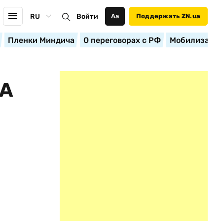
RU
Войти
Аа
Поддержать ZN.ua
Пленки Миндича
О переговорах с РФ
Мобилизация
НА