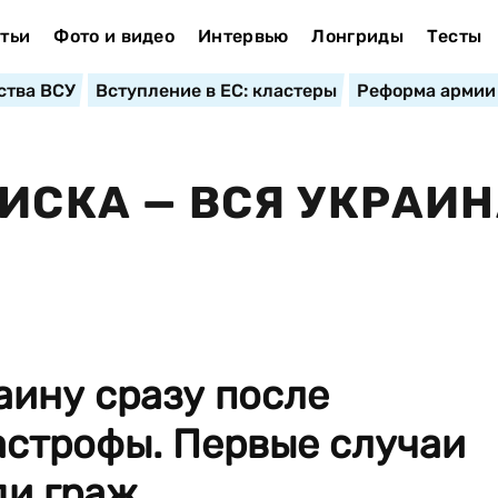
тьи
Фото и видео
Интервью
Лонгриды
Тесты
ства ВСУ
Вступление в ЕС: кластеры
Реформа армии
РИСКА — ВСЯ УКРАИ
аину сразу после
астрофы. Первые случаи
 граж...