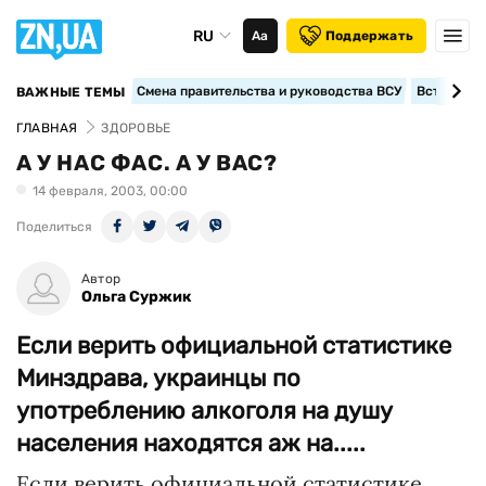
RU
Аа
Поддержать
Смена правительства и руководства ВСУ
Вступление
ВАЖНЫЕ ТЕМЫ
ГЛАВНАЯ
ЗДОРОВЬЕ
А У НАС ФАС. А У ВАС?
14 февраля, 2003, 00:00
Поделиться
Автор
Ольга Суржик
Если верить официальной статистике
Минздрава, украинцы по
употреблению алкоголя на душу
населения находятся аж на.....
Если верить официальной статистике