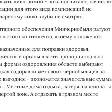
язать лишь зимой - пока посчитают, начислят
ксации для этого вида компенсаций не
 дареному коню в зубы не смотрят.
нитарного обеспечения Минчернобыля ратуют
ыльского контингента, «коему положено».
дназначенные для поправки здоровья,
местные органы власти пропорционально
ом формы оздоровления области выбирают
цкая оздоравливает своих чернобыльцев на
то выгоднее - экономятся значительные суммы
ы. Местные дома отдыха, лагеря, пансионаты
ертой зоне. А отдыхать в грязном месте