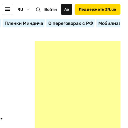
RU
Войти
Аа
Поддержать ZN.ua
Пленки Миндича
О переговорах с РФ
Мобилизация
.