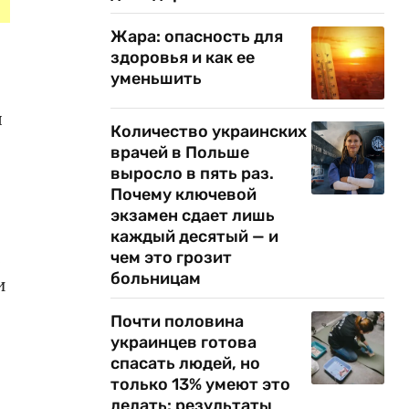
Жара: опасность для
здоровья и как ее
уменьшить
я
Количество украинских
врачей в Польше
выросло в пять раз.
Почему ключевой
экзамен сдает лишь
каждый десятый — и
е
чем это грозит
больницам
и
Почти половина
украинцев готова
спасать людей, но
только 13% умеют это
делать: результаты