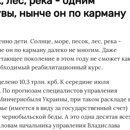
, лес, река - одним
увы, нынче он по карману
нно дети. Солнце, море, песок, лес, река -
че он по карману далеко не многим. Даже
тающее поколение в этом году не сможет ка
еобходимый реабилитационный курс.
лено 10,3 трлн. крб. К середине июля
. По прогнозам специалистов управления
Минчернобыля Украины, при таком раскладе 
ье (имеется в виду за государственный счет)
 чернобыльской беды. А это одна десятая все
ловам начальника управления Владислава