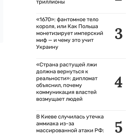
триллионы
«1670»: фантомное тело
короля, или Как Польша
3
монетизирует имперский
миф — и чему это учит
Украину
«Страна растущей лжи
должна вернуться к
4
реальности»: дипломат
объяснил, почему
коммуникация властей
возмущает людей
В Киеве случилась утечка
5
аммиака из-за
массированной атаки РФ: