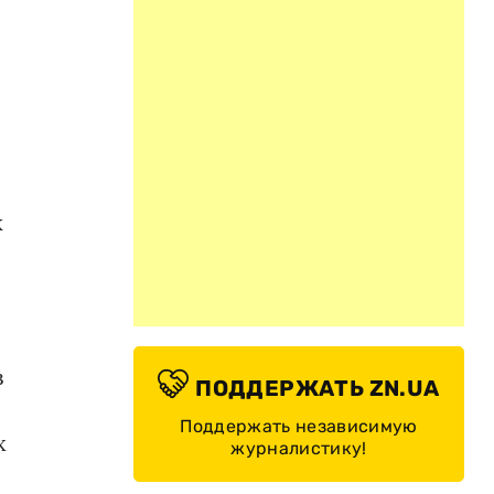
к
в
ПОДДЕРЖАТЬ ZN.UA
Поддержать независимую
х
журналистику!