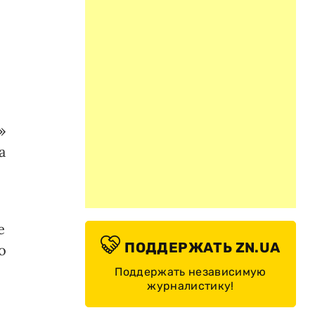
»
а
е
ПОДДЕРЖАТЬ ZN.UA
о
Поддержать независимую
журналистику!