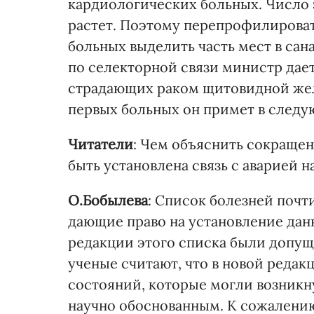
кардиологических больных. Число э
растет. Поэтому перепрофилироват
больных выделить часть мест в сан
по селекторной связи министр дает
страдающих раком щитовидной жел
первых больных он примет в следу
Читатели
: Чем объяснить сокраще
быть установлена связь с аварией 
О.Бобылева
: Список болезней почт
дающие право на установление данн
редакции этого списка были допу
ученые считают, что в новой редак
состояний, которые могли возникну
научно обоснованным. К сожалению