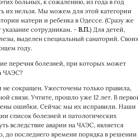
тих больных, к сожалению, из года в год
ь их нельзя. Мы можем для этой категории
атории матери и ребенка в Одессе. (Сразу же
 указание сотрудникам. -
В.П.
) Для детей,
езы, выделен специальный санаторий. Свои
ющем году.
ние перечня болезней, при которых может
на ЧАЭС?
и не сокращен. Ужесточены только правила,
ой связи. Учтите, прошло уже 12 лет. В перво
щены ошибки. Сейчас мы их исправили. Наши
ции список болезней и патологических
ть вследствие аварии на ЧАЭС, является
, до последнего времени порядка в решении