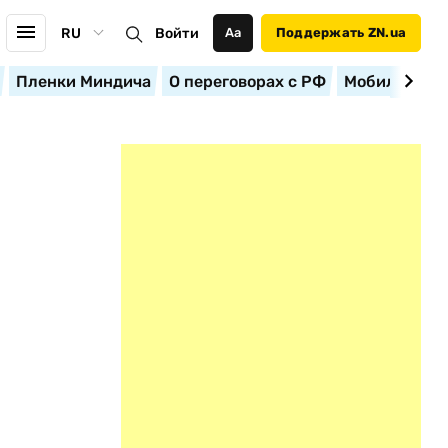
RU
Войти
Аа
Поддержать ZN.ua
Пленки Миндича
О переговорах с РФ
Мобилизация