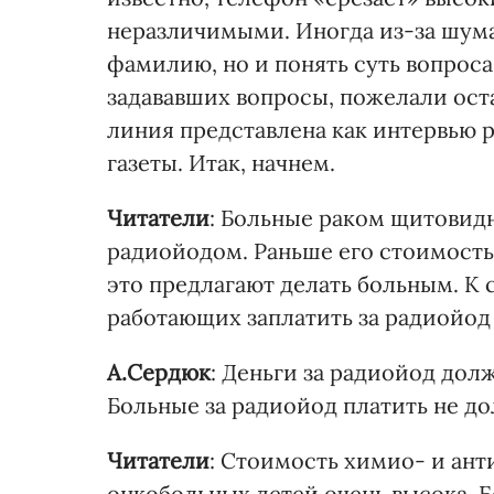
неразличимыми. Иногда из-за шума
фамилию, но и понять суть вопроса
задававших вопросы, пожелали ост
линия представлена как интервью 
газеты. Итак, начнем.
Читатели
: Больные раком щитовид
радиойодом. Раньше его стоимость
это предлагают делать больным. К
работающих заплатить за радиойод 
А.Сердюк
: Деньги за радиойод дол
Больные за радиойод платить не д
Читатели
: Стоимость химио- и ан
онкобольных детей очень высока. Б