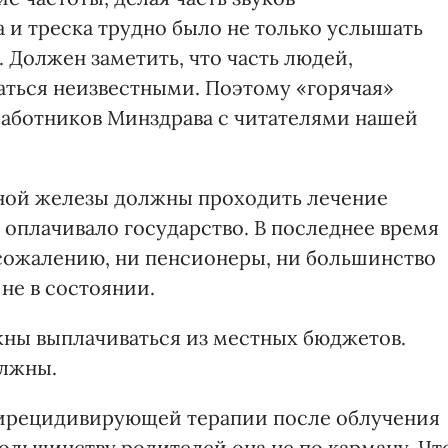
 и треска трудно было не только услышать
. Должен заметить, что часть людей,
аться неизвестными. Поэтому «горячая»
работников Минздрава с читателями нашей
ной железы должны проходить лечение
 оплачивало государство. В последнее время
 сожалению, ни пенсионеры, ни большинство
не в состоянии.
жны выплачиваться из местных бюджетов.
олжны.
тирецидивирующей терапии после облучения
ольшинству родителей она не по карману. Чт