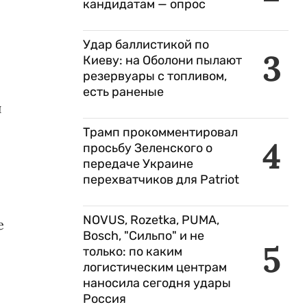
кандидатам — опрос
Удар баллистикой по
3
Киеву: на Оболони пылают
резервуары с топливом,
есть раненые
и
Трамп прокомментировал
4
просьбу Зеленского о
передаче Украине
перехватчиков для Patriot
NOVUS, Rozetka, PUMA,
е
Bosch, "Сильпо" и не
5
только: по каким
логистическим центрам
наносила сегодня удары
Россия