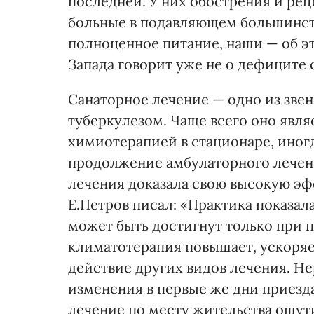
последней. У них обострения и реци
больные в подавляющем большинст
полноценное питание, наши — об э
Запада говорит уже не о дефиците 
Санаторное лечение — одно из зве
туберкулезом. Чаще всего оно явл
химиотерапией в стационаре, иногд
продолжение амбулаторного лечен
лечения доказала свою высокую эф
Е.Петров писал: «Практика показал
может быть достигнут только при 
климатотерапия повышает, ускоряе
действие других видов лечения. Н
изменения в первые же дни приезда
лечение по месту жительства ощут