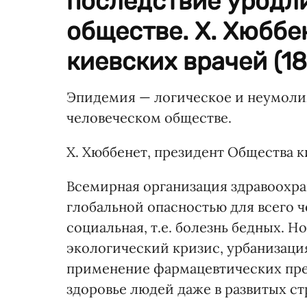
последствие уродл
обществе. Х. Хюббе
киевских врачей (186
Эпидемия — логическое и неумоли
человеческом обществе.
Х. Хюббенет, президент Общества ки
Всемирная организация здравоохран
глобальной опасностью для всего че
социальная, т.е. болезнь бедных. 
экологический кризис, урбанизация
применение фармацевтических пре
здоровье людей даже в развитых ст