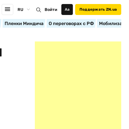
RU
Войти
Аа
Поддержать ZN.ua
Пленки Миндича
О переговорах с РФ
Мобилизация
Й