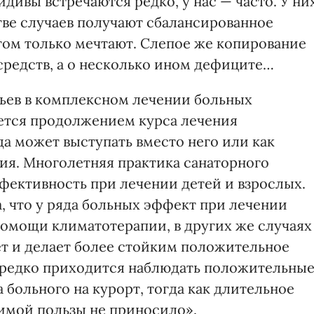
дивы встречаются редко, у нас — часто. У ни
ве случаев получают сбалансированное
том только мечтают. Слепое же копирование
средств, а о несколько ином дефиците…
ньев в комплексном лечении больных
яется продолжением курса лечения
а может выступать вместо него или как
ия. Многолетняя практика санаторного
фективность при лечении детей и взрослых.
а, что у ряда больных эффект при лечении
помощи климатотерапии, в других же случаях
т и делает более стойким положительное
ередко приходится наблюдать положительны
 больного на курорт, тогда как длительное
имой пользы не приносило».