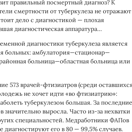
авит правильный посмертный диагноз? К
тели смертности от туберкулеза не отражают
тоит дело с диагностикой — плохая
вшая диагностическая аппаратура…
еменной диагностики туберкулеза является
ия больных: амбулатория—стационар—
 районная больница—областная больница или
ие 573 врачей-фтизиатров (среди оставшихс
лодежь не хочет идти «во фтизиатрию»:
 заболеть туберкулезом большая. За последни
 значительно выросла. Часто из-за нехватки
ругих специальностей. Медработники ФАПов
е диагностируют его в 80 — 99,5% случаев.