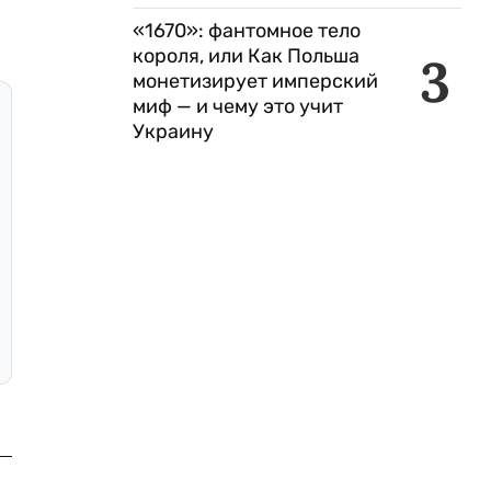
«1670»: фантомное тело
короля, или Как Польша
3
монетизирует имперский
миф — и чему это учит
Украину