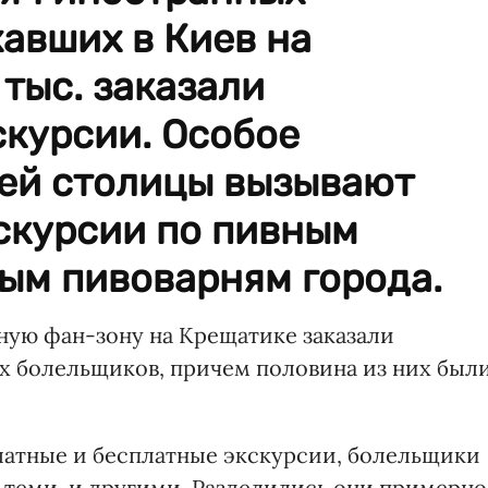
авших в Киев на
 тыс. заказали
скурсии. Особое
тей столицы вызывают
скурсии по пивным
ым пивоварням города.
ую фан-зону на Крещатике заказали
ых болельщиков, причем половина из них был
латные и бесплатные экскурсии, болельщики
и теми, и другими. Разделились они примерно