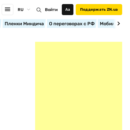
RU
Войти
Аа
Поддержать ZN.ua
Пленки Миндича
О переговорах с РФ
Мобилизация