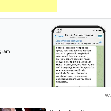
egram