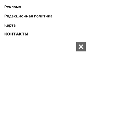
Реклама
Редакционная политика
Карта
КОНТАКТЫ
01010 Киев, ул. Князей Острожских, 19/1
Телефон редакции:
+380 (44) 280-04-85
Электронная почта редакции:
zn94@ukr.net
Электронная почта службы новостей:
editor@zn.ua
СОЦСЕТИ
ПОДДЕРЖАТЬ ZN.UA
Поддержать независимую