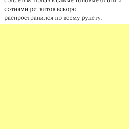
соцсетям, попав в самые топовые блоги и
сотнями ретвитов вскоре
распространился по всему рунету.