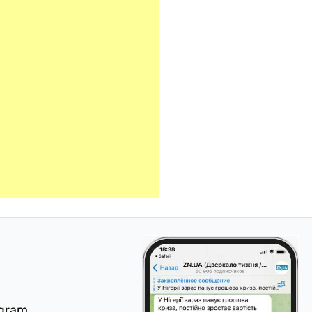
egram