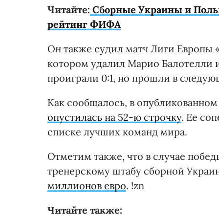
Читайте:
Сборные Украины и Польш
рейтинг ФИФА
Он также судил матч Лиги Европы «
котором удалил Марио Балотелли и
проиграли 0:1, но прошли в следую
Как сообщалось, в опубликованном
опустилась на 52-ю строчку
. Ее со
списке лучших команд мира.
Отметим также, что в случае побе
тренерскому штабу сборной Укра
миллионов евро
. !zn
Читайте также: