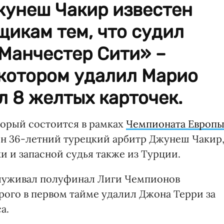
жунеш Чакир известен
икам тем, что судил
«Манчестер Сити» –
 котором удалил Марио
л 8 желтых карточек.
орый состоится в рамках
Чемпионата Европ
чен 36-летний турецкий арбитр Джунеш Чакир
 и запасной судья также из Турции.
луживал полуфинал Лиги Чемпионов
орого в первом тайме удалил Джона Терри за
а.