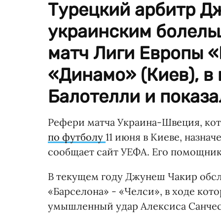
Турецкий арбитр Д
украинским болельщ
матч Лиги Европы 
«Динамо» (Киев), в
Балотелли и показа
Рефери матча Украина-Швеция, кот
по футболу
11 июня в Киеве, назна
сообщает сайт УЕФА. Его помощники
В текущем году Джунеш Чакир обс
«Барселона» - «Челси», в ходе кот
умышленный удар Алексиса Санчес