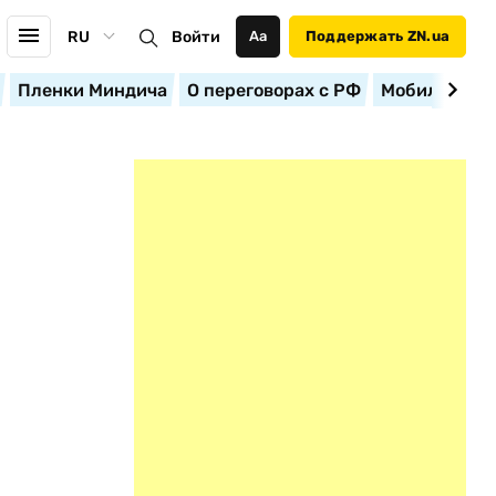
RU
Войти
Аа
Поддержать ZN.ua
Пленки Миндича
О переговорах с РФ
Мобилизация