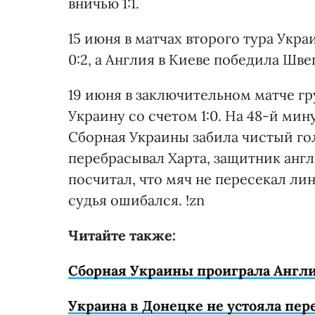
вничью 1:1.
15 июня в матчах второго тура Укра
0:2, а Англия в Киеве победила Шве
19 июня в заключительном матче г
Украину со счетом 1:0. На 48-й мин
Сборная Украины забила чистый гол
перебрасывал Харта, защитник анг
посчитал, что мяч не пересекал ли
судья ошибался. !zn
Читайте также:
Сборная Украины проиграла Англии
Украина в Донецке не устояла пере