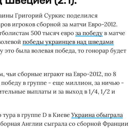
 Швецией (2:1).
аины Григорий Суркис поделился
ов игроков сборной за матчи Евро-2012.
тболистам 500 тысяч евро
за победу
в матче
 волевой
победы украинцев над шведами
 это была волевая победа, то гонорар будет
 чьи сборные играют на Евро-2012, по 8
победу в группе - еще миллион, за ничью -
ельные выплаты и за выход в 1/4, 1/2 и
 тура в группе D в Киеве
Украина обыграла
е сборная Англии сыграла со сборной Франции