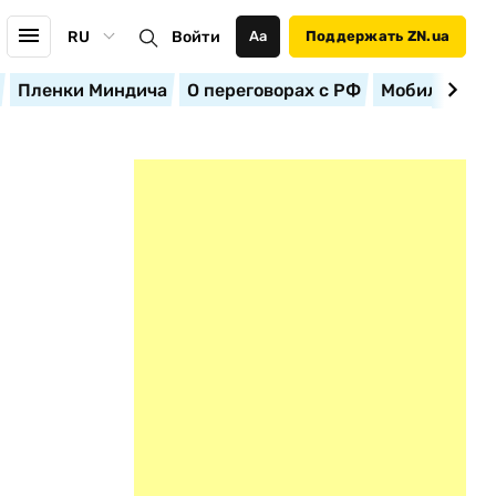
RU
Войти
Аа
Поддержать ZN.ua
Пленки Миндича
О переговорах с РФ
Мобилизация