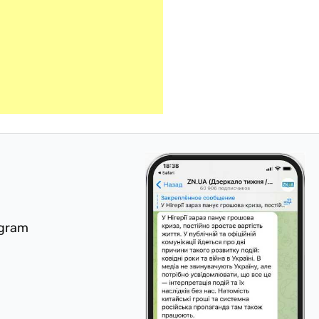
egram