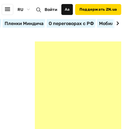
RU
Войти
Аа
Поддержать ZN.ua
Пленки Миндича
О переговорах с РФ
Мобилизация