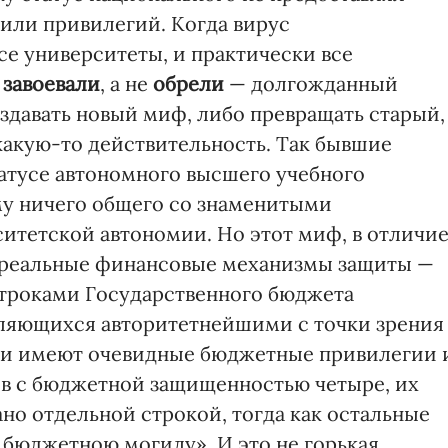
или привилегий. Когда вирус
се университеты, и практически все
о
завоевали
, а не
обрели
— долгожданный
создавать новый миф, либо превращать старый,
акую-то действительность. Так бывшие
атусе автономного высшего учебного
му ничего общего со знаменитыми
тетской автономии. Но этот миф, в отличи
 реальные финансовые механизмы защиты —
троками Государственного бюджета
вляющихся авторитетнейшими с точки зрения
они имеют очевидные бюджетные привилегии 
ов с бюджетной защищенностью четыре, их
о отдельной строкой, тогда как остальные
 бюджетною могилу». И это не горькая