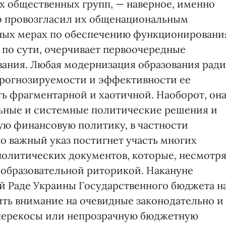
х общественных групп, — наверное, именно
 провозгласил их общенациональным
жных мерах по обеспечению функционировани
, по сути, очерчивает первоочередные
ания. Любая модернизация образования ради
прогнозируемости и эффективности ее
ть фрагментарной и хаотичной. Наоборот, он
льные и системные политические решения и
ую финансовую политику, в частности
о важный указ постигнет участь многих
олитических документов, которые, несмотр
ь образовательной риторикой. Накануне
й Раде Украины Государственного бюджета н
ить внимание на очевидные законодательно и
перекосы или непрозрачную бюджетную