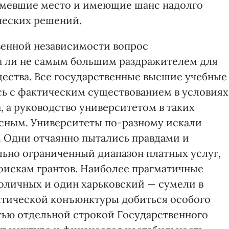
 имевшие место и имеющие шанс надолго
ческих решений.
венной независимости вопрос
а ли не самым большим раздражителем для
ества. Все государственные высшие учебные
ь с фактическим существованием в условиях
 а руководство университетом в таких
зисным. Университеты по-разному искали
. Одни отчаянно пытались правдами и
ьно ограниченный диапазон платных услуг,
оискам грантов. Наиболее прагматичные
толичных и один харьковский — сумели в
итической конъюнктуры добиться особого
тью отдельной строкой Государственного