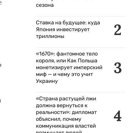
е
сезона
Ставка на будущее: куда
2
Япония инвестирует
триллионы
«1670»: фантомное тело
короля, или Как Польша
3
о
монетизирует имперский
миф — и чему это учит
Украину
«Страна растущей лжи
и
должна вернуться к
4
реальности»: дипломат
объяснил, почему
коммуникация властей
возмущает людей