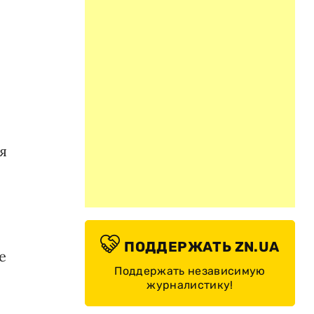
я
ПОДДЕРЖАТЬ ZN.UA
е
Поддержать независимую
журналистику!