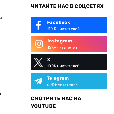
ЧИТАЙТЕ НАС В СОЦСЕТЯХ
я
Facebook
110 K+ читателей
Instagram
а
15K+ читателей
X
100K+ читателей
я
Telegram
60K+ читателей
а
СМОТРИТЕ НАС НА
YOUTUBE