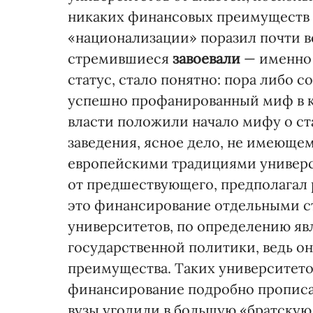
никаких финансовых преимуществ 
«национализации» поразил почти в
стремившиеся
завоевали
— именн
статус, стало понятно: пора либо 
успешно профанированный миф в к
власти положили начало мифу о ст
заведения, ясное дело, не имеюще
европейскими традициями универси
от предшествующего, предполагал
это финансирование отдельными с
университетов, по определению я
государственной политики, ведь 
преимущества. Таких университет
финансирование подробно прописан
вузы угодили в большую «братскую