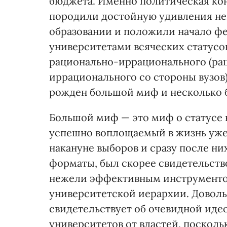
бюджета. Именно политическая ко
породили достойную удивления не
образовании и положили начало ф
университетами всяческих статусо
рационально-иррационального (рац
иррационального со стороны вузов
рожден большой миф и несколько 
Большой миф — это миф о статусе 
успешно воплощаемый в жизнь уже
накануне выборов и сразу после н
форматы, был скорее свидетельств
нежели эффективным инструменто
университетской иерархии. Доволь
свидетельствует об очевидной ид
университетов от властей, посколь