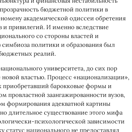
нъюнктура и финансовая нестабильность
прозрачность бюджетной политики в
еномену академической одиссеи обретения
в и привилегий. И именно вследствие
ионального со стороны властей и
) симбиоза политики и образования был
бюджетных реалий.
национального университета, до сих пор
 новой властью. Процесс «национализации»,
их приобретавший барокковые формы и
ом провластной заангажированности вузов,
м формирования адекватной картины
но длительное существование этого мифа
еологически-психологической зависимости
ку статус национального не предоставлял