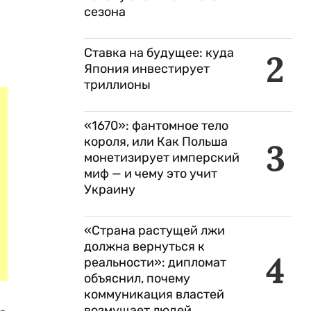
сезона
Ставка на будущее: куда
2
Япония инвестирует
триллионы
«1670»: фантомное тело
короля, или Как Польша
3
монетизирует имперский
миф — и чему это учит
Украину
«Страна растущей лжи
должна вернуться к
4
реальности»: дипломат
объяснил, почему
коммуникация властей
возмущает людей