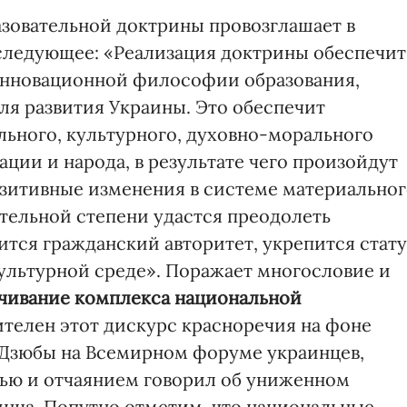
зовательной доктрины провозглашает в
следующее: «Реализация доктрины обеспечит
инновационной философии образования,
ля развития Украины. Это обеспечит
ьного, культурного, духовно-морального
ации и народа, в результате чего произойдут
озитивные изменения в системе материально
ительной степени удастся преодолеть
ится гражданский авторитет, укрепится стат
ультурной среде». Поражает многословие и
чивание комплекса национальной
ителен этот дискурс красноречия на фоне
 Дзюбы на Всемирном форуме украинцев,
лью и отчаянием говорил об униженном
инца. Попутно отметим, что национальные