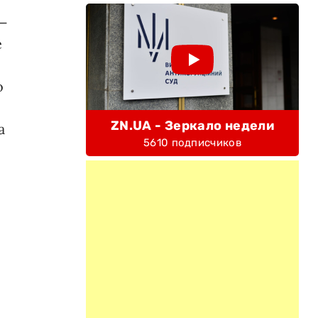
4—
е
о
ZN.UA - Зеркало недели
а
5610 подписчиков