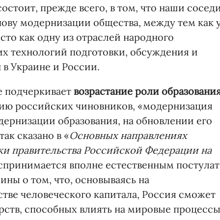
стоит, прежде всего, в том, что наши сосед
нову модернизации общества, между тем как 
сто как одну из отраслей народного
мих технологий подготовки, обсуждения и
 в Украине и России.
е подчеркивает
возрастание роли образовани
нию российских чиновников, «модернизация
дернизации образования, на обновлении его
ак сказано в «
Основных направлениях
и правительства Российской Федерации на
оспринимается вполне естественным постулат
ны о том, что, основываясь на
стве человеческого капитала, Россия сможет
рств, способных влиять на мировые процессы