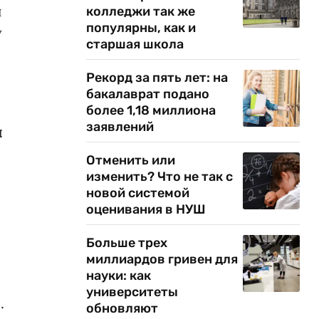
и
колледжи так же
популярны, как и
у
старшая школа
Рекорд за пять лет: на
бакалаврат подано
более 1,18 миллиона
заявлений
я
Отменить или
изменить? Что не так с
новой системой
оценивания в НУШ
Больше трех
миллиардов гривен для
науки: как
университеты
.
обновляют