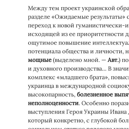
Между тем проект украинской обра
разделе «Ожидаемые результаты» 
переход к новой гуманистически-
исходящей из ее приоритетности д
ощутимое повышение интеллектуал
потенциала общества и личности, н
мощные
(выделено мной. —
Авт
.
) п
и духовного производства… В знач
комплекс «младшего брата», повыс
украинца в международной социок
высокопарность,
болезненное выпя
неполноценности
. Особенно пораз
выступления Героя Украины Ивана
который конкретно, с глубокой бо
социальном статусе рядового укра