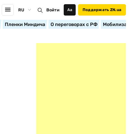
RU
Войти
Аа
Поддержать ZN.ua
Пленки Миндича
О переговорах с РФ
Мобилизация