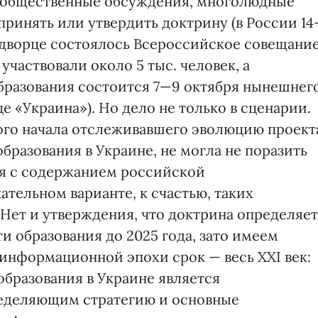
, общественные обсуждения, многолюдные
принять или утвердить доктрину (в России 1
м дворце состоялось Всероссийское совещани
участвовали около 5 тыс. человек, а
бразования состоится 7—9 октября нынешнег
е «Украина»). Но дело не только в сценарии.
ого начала отслеживавшего эволюцию проект
разования в Украине, не могла не поразить
ия с содержанием российской
ательном варианте, к счастью, таких
 Нет и утверждения, что доктрина определяет
и образования до 2025 года, зато имеем
 информационной эпохи срок — весь ХХІ век:
образования в Украине является
еделяющим стратегию и основные