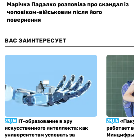
ВАС ЗАИНТЕРЕСУЕТ
IT-образование в эру
«Пакун
искусственного интеллекта: как
работает в 
университетам успевать за
Минцифры н