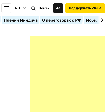
RU
Войти
Аа
Поддержать ZN.ua
Пленки Миндича
О переговорах с РФ
Мобилизация