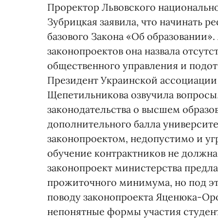
Проректор Львовского национальн
Зубрицкая заявила, что начинать 
базового Закона «Об образовании»
законопроектов она назвала отсутс
общественного управления и подот
Президент Украинской ассоциации 
Щепетиль­никова озвучила вопросы
законодательства о высшем образов
дополнительного балла университ
законопроектом, недопустимо и уг
обучение контрактников не должна 
законопроект министерства предла
прожиточного минимума, но под эт
поводу законопроекта Яценюка-Ороб
непонятные формы участия студент