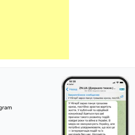
egram