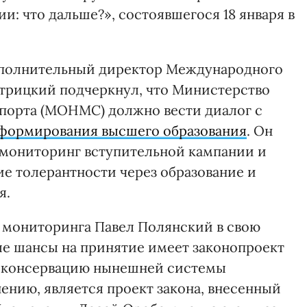
и: что дальше?», состоявшегося 18 января в
сполнительный директор Международного
­риц­кий подчеркнул, что Ми­нистерство
спорта (МОНМС) должно вести диалог с
формирования высшего образования
. Он
 мониторинг вступительной кампании и
ие толерантности через образование и
я.
 мониторинга Павел Полянский в свою
ые шансы на принятие имеет законопроект
т консервацию нынешней системы
нению, является проект закона, внесенный