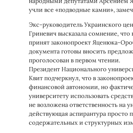
народными депутатами Арсением Яц
учли все «подводные камни», замеч
Экс-руководитель Укра­инс­кого це
Гриневич высказала сомнение, что
принят законопроект Яце­нюка-Ороб
документа готовы вносить предлож
проголосован в первом чтении.
Президент Национального универс
Квит подчеркнул, что в законопро
финансовой автономии, но фактиче
университету использовать средства
не возложена ответственность на у
действующая аспирантура просто п
содержательных и структурных из