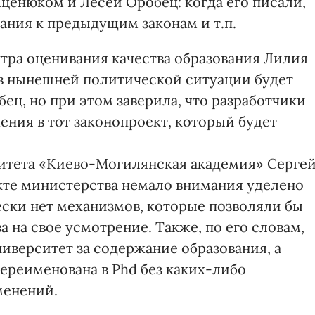
енюком и Лесей Оробец: когда его писали,
ания к предыдущим законам и т.п.
нтра оценивания качества образования Лилия
 в нынешней политической ситуации будет
ец, но при этом заверила, что разработчики
ения в тот законопроект, который будет
итета «Киево-Могилянс­кая академия» Серге
екте министерства немало внимания уделено
ски нет механизмов, которые позволяли бы
 на свое усмотрение. Также, по его словам,
ниверситет за содержание образования, а
ереименована в Phd без каких-либо
менений.