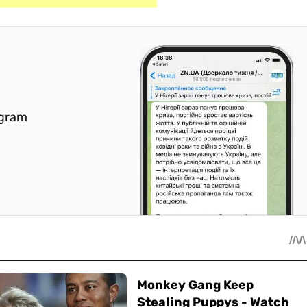
egram