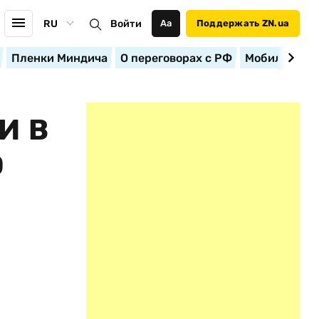
RU
Войти
Аа
Поддержать ZN.ua
Пленки Миндича
О переговорах с РФ
Мобилизация
И В
О