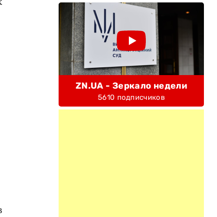
х
ZN.UA - Зеркало недели
5610 подписчиков
й
в