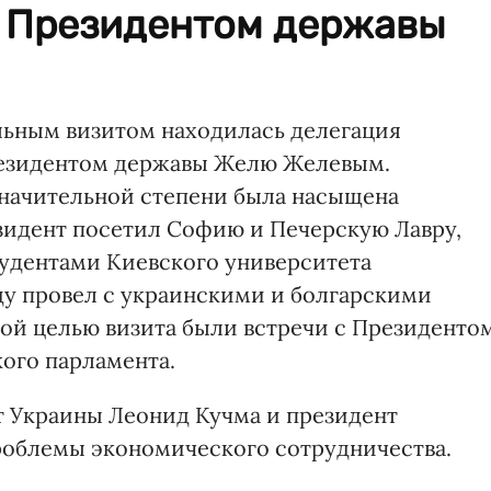
с Президентом державы
альным визитом находилась делегация
Президентом державы Желю Желевым.
значительной степени была насыщена
идент посетил Софию и Печерскую Лавру,
тудентами Киевского университета
ду провел с украинскими и болгарскими
ной целью визита были встречи с Президенто
ого парламента.
нт Украины Леонид Кучма и президент
облемы экономического сотрудничества.