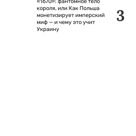
«1670»: фантомное тело
короля, или Как Польша
3
монетизирует имперский
миф — и чему это учит
Украину