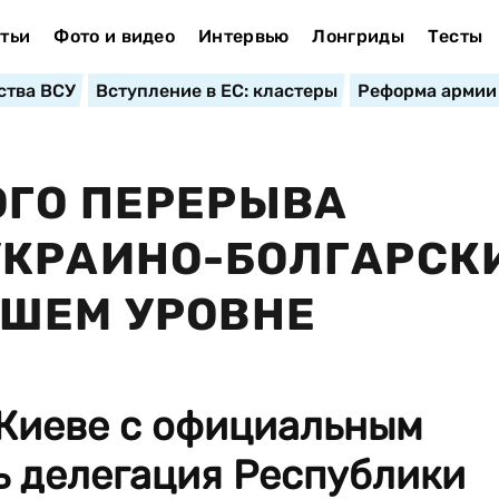
тьи
Фото и видео
Интервью
Лонгриды
Тесты
ства ВСУ
Вступление в ЕС: кластеры
Реформа армии
ОГО ПЕРЕРЫВА
УКРАИНО-БОЛГАРСК
СШЕМ УРОВНЕ
в Киеве с официальным
ь делегация Республики