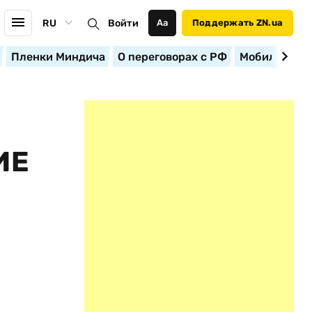
RU
Войти
Аа
Поддержать ZN.ua
Пленки Миндича
О переговорах с РФ
Мобилизация
ИЕ