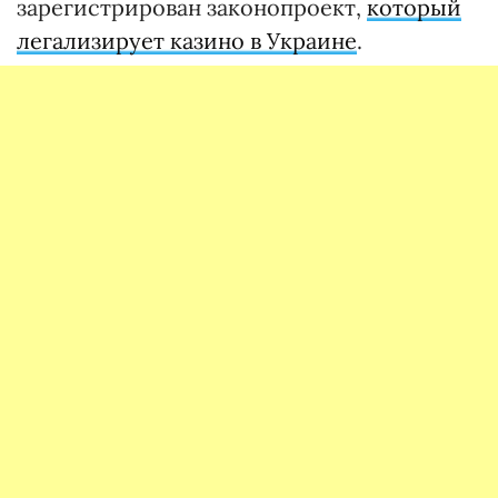
зарегистрирован законопроект,
который
легализирует казино в Украине
.