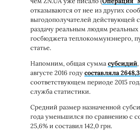
чем ZN.UA уже писало (
Операция "
отказываются от нее из других со
выгодополучателей действующей си
раздачу реальным людям реальных 
госбюджета теплокоммунэнерго, пус
статье.
Напомним, общая сумма
субсидий
августе 2016 году
составляла 2648,
соответствующем периоде 2015 года
служба статистики.
Средний размер назначенной субсид
года уменьшился по сравнению с 
25,6% и составил 142,0 грн.