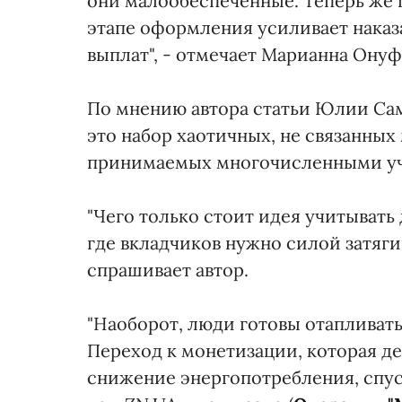
они малообеспеченные. Теперь же 
этапе оформления усиливает наказа
выплат", - отмечает Марианна Онуф
По мнению автора статьи Юлии Са
это набор хаотичных, не связанных
принимаемых многочисленными уч
"Чего только стоит идея учитывать
где вкладчиков нужно силой затягив
спрашивает автор.
"Наоборот, люди готовы отапливать
Переход к монетизации, которая д
снижение энергопотребления, спуск