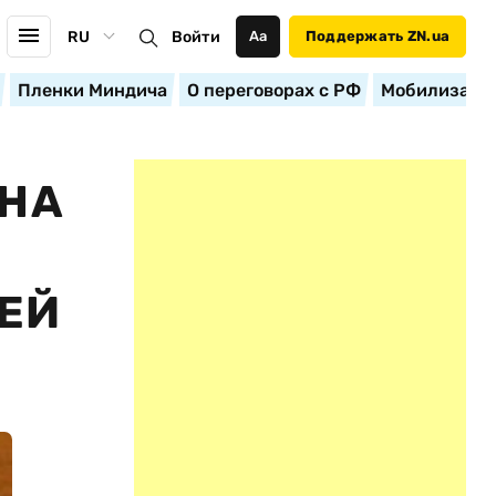
RU
Войти
Аа
Поддержать ZN.ua
Пленки Миндича
О переговорах с РФ
Мобилизация
 НА
ЕЙ