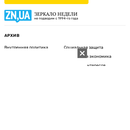
ЗЕРКАЛО НЕДЕЛИ
не подводим с 1994-го года
АРХИВ
Внутренняя политика
Социальная защита
Международная политика
Зарубежная экономика
Макроуровень
Конфликт интересов
Энергорынок
Экономическая
безопасность
Приватизация
Персоналии
Экономика регионов
Социум
Наука
История
Технологии
Круг семьи
Среда обитания
Туризм
Церковь
Собственность