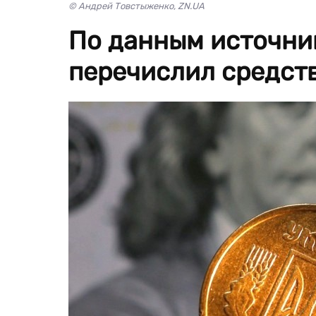
© Андрей Товстыженко, ZN.UA
По данным источни
перечислил средств