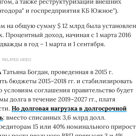
гом, а также реструктуризации внешних
втодора" и госпредприятия КБ Южное").
ам на общую сумму $ 12 млрд была установлен
. Процентный доход, начиная с 1 марта 2016
важды в год – 1 марта и 1 сентября.
RELATED VIDEO
A
Татьяна Богдан, проведенная в 2015 г.
ть бюджеты 2015–2018 гг. и стабилизировать
о условиям соглашения правительство будет
 долга в течение 2019–2027 гг., платя
сти.
Но долговая нагрузка в долгосрочной
ь
: вместо списанных 3,6 млрд долл.
кредиторам 15 или 40% номинального прирост
мпы роста реального ВВП превысят 3 и 4%