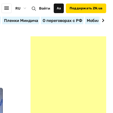
RU
Войти
Аа
Поддержать ZN.ua
Пленки Миндича
О переговорах с РФ
Мобилизация