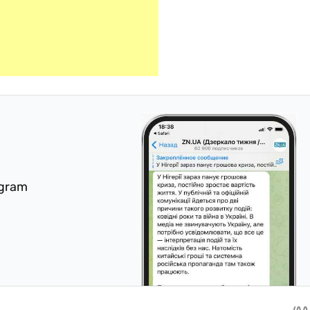
egram