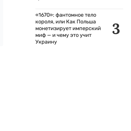
«1670»: фантомное тело
короля, или Как Польша
3
монетизирует имперский
миф — и чему это учит
Украину