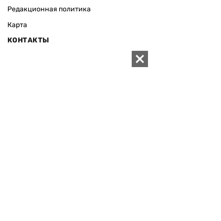
Редакционная политика
Карта
КОНТАКТЫ
01010 Киев, ул. Князей Острожских, 19/1
Телефон редакции:
+380 (44) 280-04-85
Электронная почта редакции:
zn94@ukr.net
Электронная почта службы новостей:
editor@zn.ua
СОЦСЕТИ
ПОДДЕРЖАТЬ ZN.UA
Поддержать независимую
журналистику!