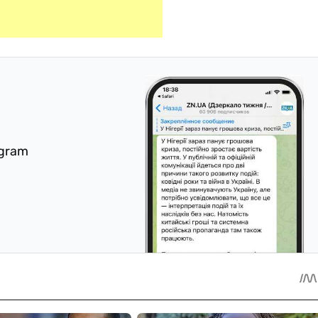
egram