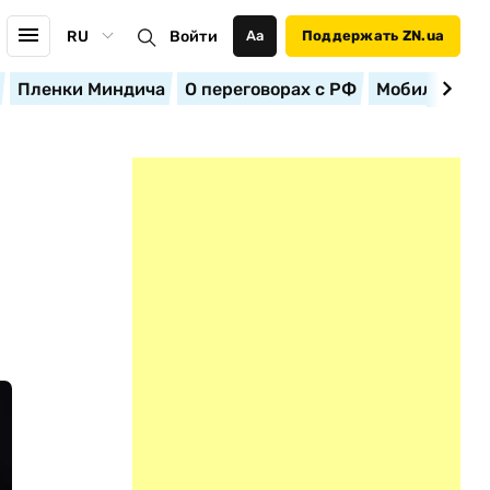
RU
Войти
Аа
Поддержать ZN.ua
Пленки Миндича
О переговорах с РФ
Мобилизация
Е