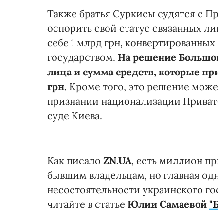
Также братья Суркисы судятся с П
оспорить свой статус связанных л
себе 1 млрд грн, конвертированных 
государством.
Н
а решение Большой
лица и сумма средств, которые пр
грн.
Кроме того, это решение може
признании национализации Приват
суде Киева.
Как писало
ZN.UA
, есть миллион п
бывшим владельцам, но главная одн
несостоятельности украинского го
читайте в статье
Юлии Самаевой
"