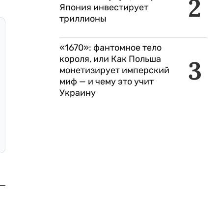
2
Япония инвестирует
триллионы
«1670»: фантомное тело
короля, или Как Польша
3
монетизирует имперский
миф — и чему это учит
Украину