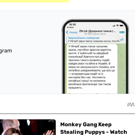
egram