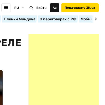
RU
Войти
Аа
Поддержать ZN.ua
Пленки Миндича
О переговорах с РФ
Мобилизация
РЕЛЕ