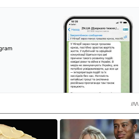
egram