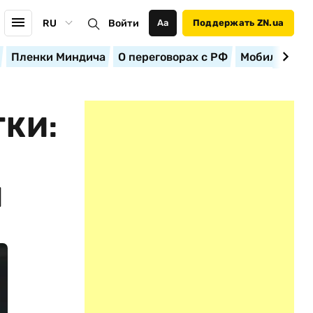
RU
Войти
Аа
Поддержать ZN.ua
Пленки Миндича
О переговорах с РФ
Мобилизация
ТКИ:
Я