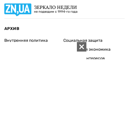
ЗЕРКАЛО НЕДЕЛИ
не подводим с 1994-го года
АРХИВ
Внутренняя политика
Социальная защита
Международная политика
Зарубежная экономика
Макроуровень
Конфликт интересов
Энергорынок
Экономическая
безопасность
Приватизация
Персоналии
Экономика регионов
Социум
Наука
История
Технологии
Круг семьи
Среда обитания
Туризм
Церковь
Собственность