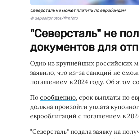
Северсталь не может платить по евробондам
© depositphotos/filmfoto
"Северсталь" не по
документов для от
Одно из крупнейших российских м
заявило, что из-за санкций не смо
погашением в 2024 году. Об этом 
По
сообщению
, срок выплаты по е
должна произойти уплата купонного
еврооблигаций с погашением в 2024
"Северсталь" подала заявку на пол