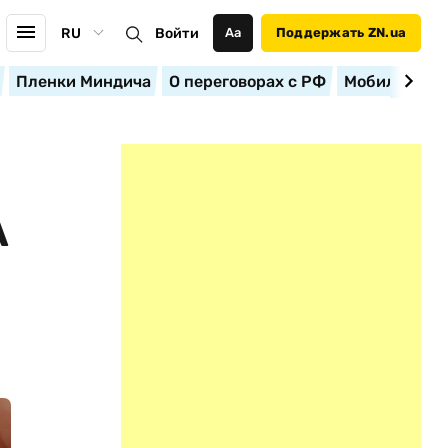
RU
Войти
Аа
Поддержать ZN.ua
Пленки Миндича
О переговорах с РФ
Мобилизация
А