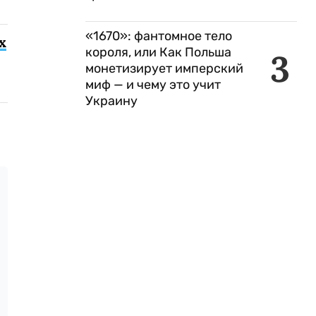
«1670»: фантомное тело
х
короля, или Как Польша
3
монетизирует имперский
миф — и чему это учит
Украину