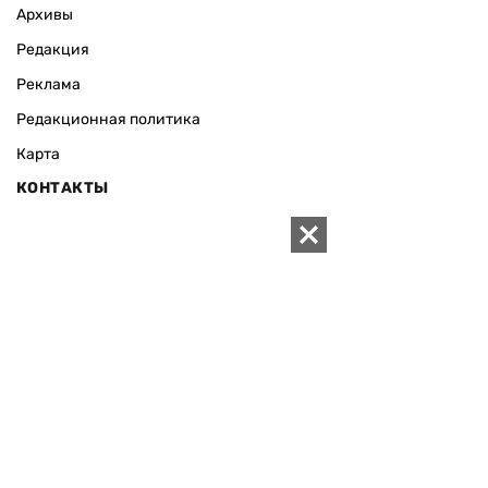
Архивы
Редакция
Реклама
Редакционная политика
Карта
КОНТАКТЫ
01010 Киев, ул. Князей Острожских, 19/1
Телефон редакции:
+380 (44) 280-04-85
Электронная почта редакции:
zn94@ukr.net
Электронная почта службы новостей:
editor@zn.ua
СОЦСЕТИ