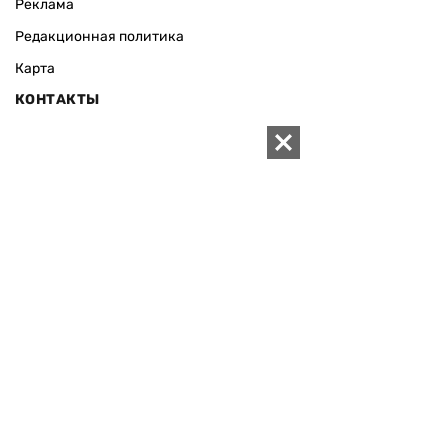
Реклама
Редакционная политика
Карта
КОНТАКТЫ
01010 Киев, ул. Князей Острожских, 19/1
Телефон редакции:
+380 (44) 280-04-85
Электронная почта редакции:
zn94@ukr.net
Электронная почта службы новостей:
editor@zn.ua
СОЦСЕТИ
ПОДДЕРЖАТЬ ZN.UA
Поддержать независимую
журналистику!