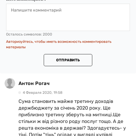
Осталось символов:
2000
Авторизуйтесь, чтобы иметь возможность комментировать
материалы
ОТПРАВИТЬ
Антон Рогач
4 Февраля 2020, 19:58
Cума становить майже третину доходів
держбюджету за січень 2020 року. Ще
приблизно третину зберуть на митниці.Ще
стільки ж від різного роду послуг тощо. А де
решта економіка в державі? Здогадуєтесь- у
тіні. Потім "тінь" осідає у вигляді купівлі