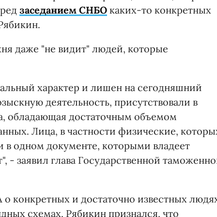
еред
заседанием СНБО
каких-то конкретных
 Рябикин.
ня даже "не видит" людей, которые
кальный характер и лишен на сегодняшний
озыскную деятельность, присутствовали в
ра, обладающая достаточным объемом
ных. Лица, в частности физические, которы
и в одном документе, которыми владеет
", - заявил глава Государственной таможенн
UA о конкретных и достаточно известных людях
дных схемах, Рябикин признался, что