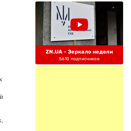
ZN.UA - Зеркало недели
5610 подписчиков
х
ой
,