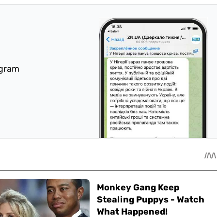
egram