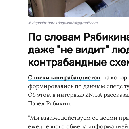
© depositphotos/isgalkin84@gmail.com
По словам Рябикин
даже "не видит" лю
контрабандные схе
Списки контрабандистов
, на кото
формировались по данным спецслу
Об этом в интервью ZN.UA рассказ
Павел Рябикин.
"Мы взаимодействуем со всеми пр
ежедневного обмена информацией. У