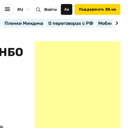
RU
Войти
Аа
Поддержать ZN.ua
Пленки Миндича
О переговорах с РФ
Мобилизация
НБО