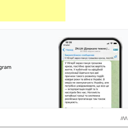
egram