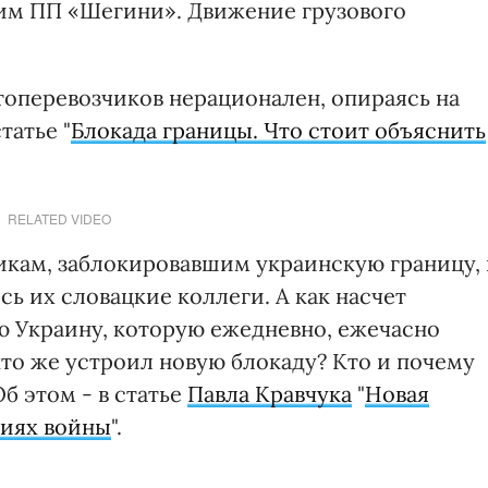
ким ПП «Шегини». Движение грузового
топеревозчиков нерационален, опираясь на
татье "
Блокада границы. Что стоит объяснить
RELATED VIDEO
икам, заблокировавшим украинскую границу, 
ь их словацкие коллеги. А как насчет
 Украину, которую ежедневно, ежечасно
то же устроил новую блокаду? Кто и почему
б этом - в статье
Павла Кравчука
"
Новая
виях войны
".