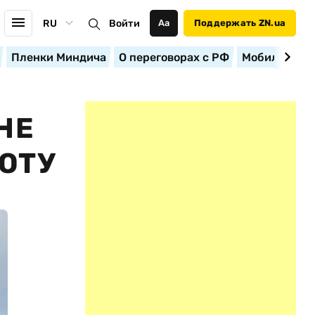
RU
Войти
Аа
Поддержать ZN.ua
Пленки Миндича
О переговорах с РФ
Мобилизация
НЕ
ОТУ