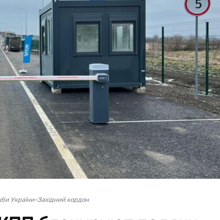
би України-Західний кордон