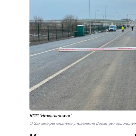
КПП "Нижанковичи"
© Західне регіональне управління Держприкордонслуж