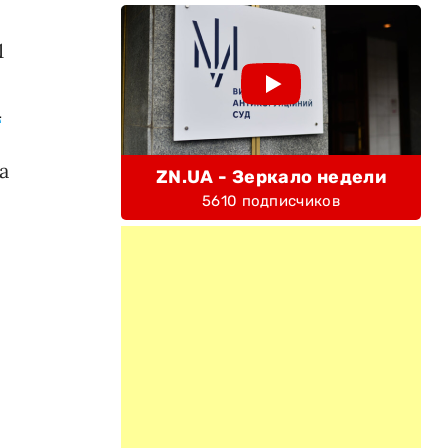
1
а
а
ZN.UA - Зеркало недели
5610 подписчиков
"