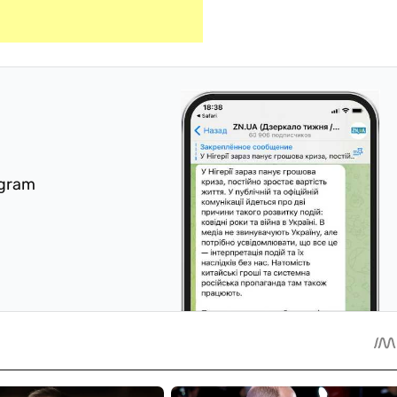
egram