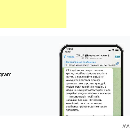
egram