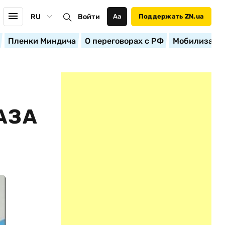
RU
Войти
Аа
Поддержать ZN.ua
Пленки Миндича
О переговорах с РФ
Мобилизация
АЗА