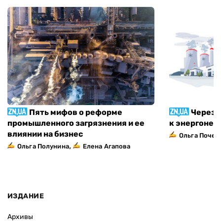
Пять мифов о реформе
Через 
промышленного загрязнения и ее
к энергонез
влиянии на бизнес
Ольга Почеп
,
Ольга Полунина
Елена Агапова
ИЗДАНИЕ
Архивы