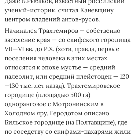
Даже Б.Рыбаков, известный российский
ученый-историк, считал Каневщину
центром владений антов-русов.
Начинался Трахтемиров — собственно
заселение края — со скифского городища
VІІ—VI вв. до Р.Х. (хотя, правда, первые
поселения человека в этих местах
относятся к эпохе мустье — средний
палеолит, или средний плейстоцен — 120
—130 тыс. лет назад). Трахтемировское
городище (площадью 500 га)
одноранговое с Мотронинским в
Холодном яру. Геродотом описано
Бильское городище (на Полтавщине), где
по соседству со скифами-пахарями жили