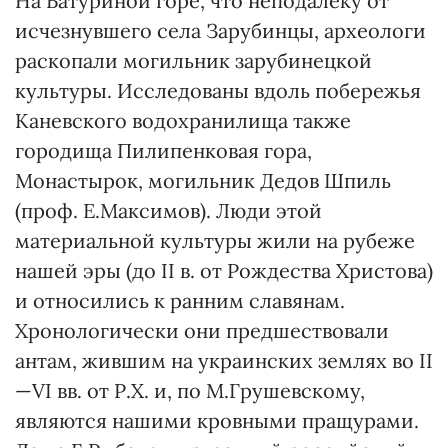
На Батуриной горе, что неподалеку от
исчезнувшего села Зарубинцы, археологи
раскопали могильник зарубинецкой
культуры. Исследованы вдоль побережья
Каневского водохранилища также
городища Пилипенковая гора,
Монастырок, могильник Дедов Шпиль
(проф. Е.Максимов). Люди этой
материальной культуры жили на рубеже
нашей эры (до ІІ в. от Рождества Христова)
и относились к ранним славянам.
Хронологически они предшествовали
антам, жившим на украинских землях во ІІ
—VІ вв. от Р.Х. и, по М.Грушевскому,
являются нашими кровными пращурами.