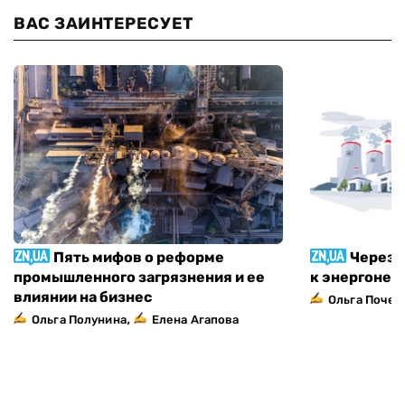
ВАС ЗАИНТЕРЕСУЕТ
Пять мифов о реформе
Через 
промышленного загрязнения и ее
к энергонез
влиянии на бизнес
Ольга Почеп
,
Ольга Полунина
Елена Агапова