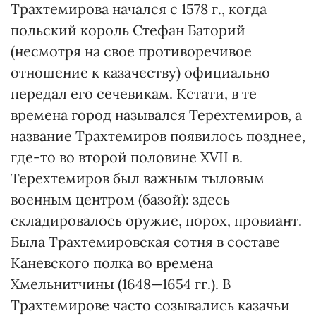
Трахтемирова начался с 1578 г., когда
польский король Стефан Баторий
(несмотря на свое противоречивое
отношение к казачеству) официально
передал его сечевикам. Кстати, в те
времена город назывался Терехтемиров, а
название Трахтемиров появилось позднее,
где-то во второй половине XVII в.
Терехтемиров был важным тыловым
военным центром (базой): здесь
складировалось оружие, порох, провиант.
Была Трахтемировская сотня в составе
Каневского полка во времена
Хмельнитчины (1648—1654 гг.). В
Трахтемирове часто созывались казачьи