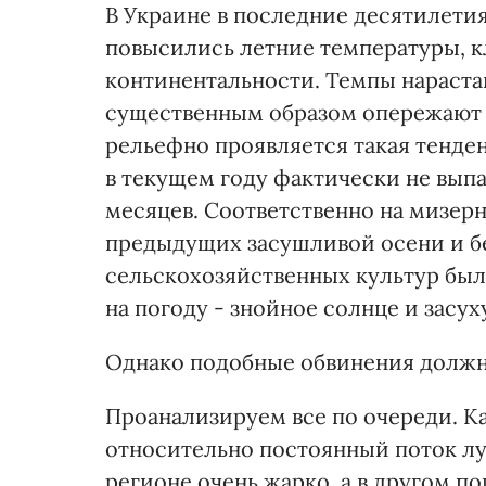
В Украине в последние десятилети
повысились летние температуры, к
континентальности. Темпы нараста
существенным образом опережают 
рельефно проявляется такая тенде
в текущем году фактически не вып
месяцев. Соответственно на мизерн
предыдущих засушливой осени и б
сельскохозяйственных культур был
на погоду - знойное солнце и засуху
Однако подобные обвинения должны
Проанализируем все по очереди. Ка
относительно постоянный поток лу
регионе очень жарко, а в другом п