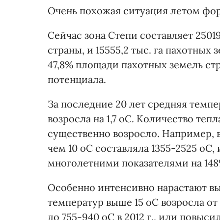
Очень похожая ситуация летом фор
Сейчас зона Степи составляет 25019
страны, и 15555,2 тыс. га пахотных
47,8% площади пахотных земель стр
потенциала.
За последние 20 лет средняя темп
возросла на 1,7
о
С. Количество тепл
существенно возросло. Например, 
чем 10
о
С
составляла 1355-2525
о
С,
многолетними показателями на 148
Особенно интенсивно нарастают вы
температур выше 15
о
С
возросла от
до 755-940
о
С
в 2012 г., или повыси