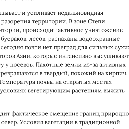
зывает и усиливает недальновидная
и разорения территории. В зоне Степи
итории, происходит активное уничтожение
 буераков, лесов, распаханы водоохранные
е сегодня почти нет преград для сильных сухи
сторов Азии, которые интенсивно высушивают
у у посевов. Пахотные земли из-за активных
ревращаются в твердый, похожий на кирпич,
Температура почвы на открытых местах
х условиях вегетирующим растениям выжить
одит фактическое смещение границ природно
а север. Условия вегетации в традиционной