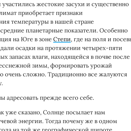
я участились жестокие засухи и существенно
лимат приобретает признаки
ния температуры в нашей стране
средние планетарные показатели. Особенно
нция на Юге в зоне
Степи
, где на поля и посев
адали осадки на протяжении четырех-пяти
ых запасах влаги, находящейся в почве после
есснежной зимы, формировать урожай
о очень сложно. Традиционно все жалуются
.
 адресовать прежде всего себе.
к уже сказано, Солнце посылает нам
чевой энергии. Тогда почему же в одном
огода на той же географической широте