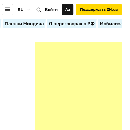
RU
Войти
Аа
Поддержать ZN.ua
Пленки Миндича
О переговорах с РФ
Мобилизация