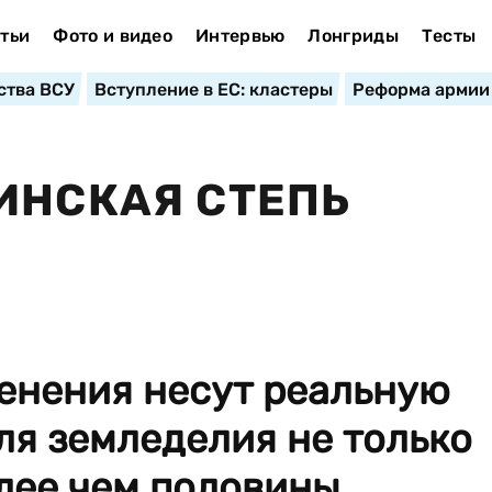
тьи
Фото и видео
Интервью
Лонгриды
Тесты
ства ВСУ
Вступление в ЕС: кластеры
Реформа армии
ИНСКАЯ СТЕПЬ
енения несут реальную
ля земледелия не только
олее чем половины