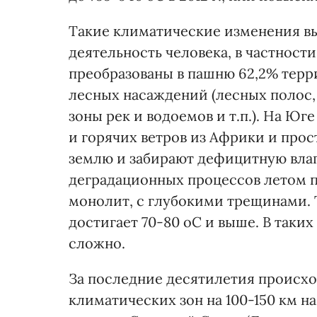
Такие климатические изменения вы
деятельность человека, в частност
преобразованы в пашню 62,2% терр
лесных насаждений (лесных полос,
зоны рек и водоемов и т.п.). На Юг
и горячих ветров из Африки и про
землю и забирают дефицитную влаг
деградационных процессов летом п
монолит, с глубокими трещинами. 
достигает 70-80
о
С и выше. В таки
сложно.
За последние десятилетия происх
климатических зон на 100-150 км н