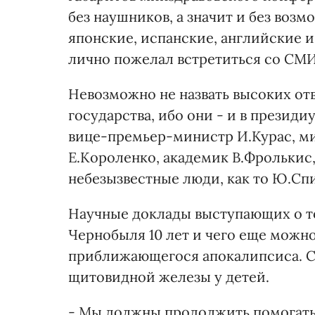
без наушников, а значит и без воз
японские, испанские, английские и
лично пожелал встретиться со СМИ
Невозможно не назвать высоких от
государства, ибо они - и в презид
вице-премьер-министр И.Курас, м
Е.Короленко, академик В.Фролькис
небезызвестные люди, как то Ю.Спи
Научные доклады выступающих о т
Чернобыля 10 лет и чего еще можн
приближающегося апокалипсиса. С
щитовидной железы у детей.
- Мы должны продолжить помогать