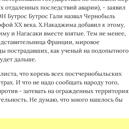
х отдаленных последствий аварии), - заявил
ОН Бутрос Бутрос Гали назвал Чернобыль
фой XX века. Х.Накаджима добавил к этому,
му и Нагасаки вместе взятые. Тем не менее,
едставительница Франции, мировое
еды пострадавших, как ученый на подопытного
будет дальше.
листа, что корень всех постчернобыльских
трах. И что не надо сообщать народу того,
апротив - затевать на огражденных территория
льность. Не думаю, что много нашлось бы