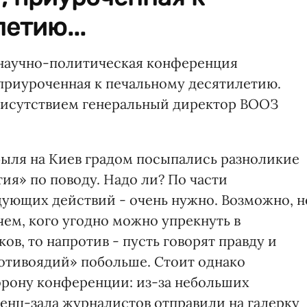
етию...
 научно-политическая конференция
 приуроченная к печальному десятилетию.
рисутствием генеральный директор ВООЗ
ыля на Киев градом посыпались разноликие
я» по поводу. Надо ли? По части
ующих действий - очень нужно. Возможно, н
чем, кого угодно можно упрекнуть в
ов, то напротив - пусть говорят правду и
ротивоядий» побольше. Стоит однако
орону конференции: из-за небольших
енц-зала журналистов отправили на галерку