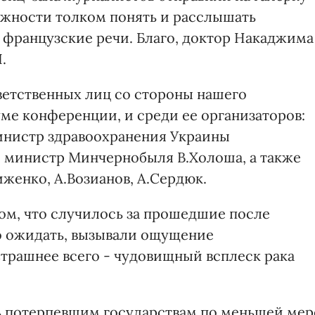
можности толком понять и расслышать
 французские речи. Благо, доктор Накаджима
.
ветственных лиц со стороны нашего
иуме конференции, и среди ее организаторов:
инистр здравоохранения Украины
, министр Минчернобыля В.Холоша, а также
женко, А.Возианов, А.Сердюк.
ом, что случилось за прошедшие после
о ожидать, вызывали ощущение
трашнее всего - чудовищный всплеск рака
 потерпевшим государствам по меньшей мер