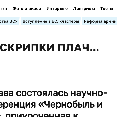
тьи
Фото и видео
Интервью
Лонгриды
Тесты
ства ВСУ
Вступление в ЕС: кластеры
Реформа армии
СКРИПКИ ПЛАЧ...
ава состоялась научно-
еренция «Чернобыль и
, приуроченная к