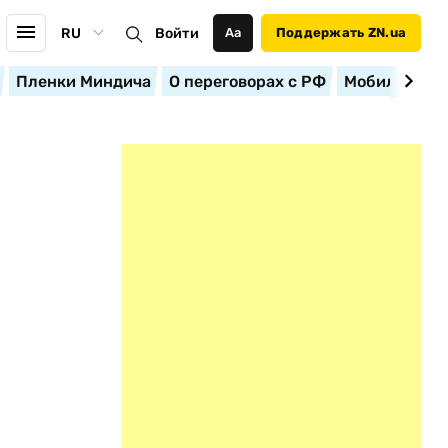
RU
Войти
Аа
Поддержать ZN.ua
Пленки Миндича
О переговорах с РФ
Мобилизация