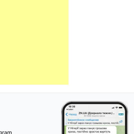
egram