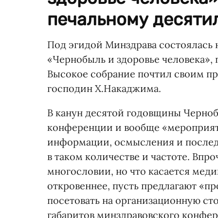
печальному десятил
Под эгидой Минздрава состоялась
«Чернобыль и здоровье человека»,
Высокое собрание почтил своим п
господин Х.Накаджима.
В канун десятой годовщины Черноб
конференции и вообще «мероприяти
информации, осмысления и послед
в таком количестве и частоте. Впро
многословии, но что касается медик
откровеннее, пусть предлагают «п
посетовать на организационную ст
габаритов минздравовского конфер