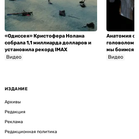
«Одиссея» Кристофера Нолана
Анатомия об
собрала 1,1 миллиарда долларов и
головоломки 
установила рекорд IMAX
мы боимся н
Видео
Видео
София Росо
ИЗДАНИЕ
Архивы
Редакция
Реклама
Редакционная политика