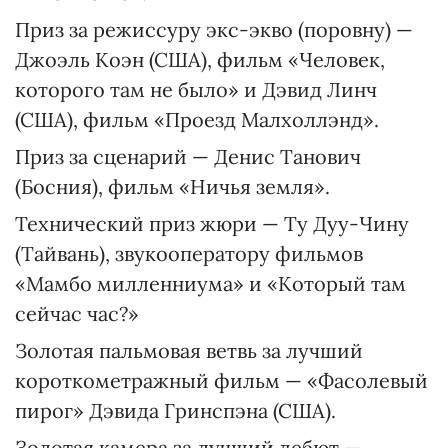
Приз за режиссуру экс-экво (поровну) —
Джоэль Коэн (США), фильм «Человек,
которого там не было» и Дэвид Линч
(США), фильм «Проезд Малхоллэнд».
Приз за сценарий — Денис Танович
(Босния), фильм «Ничья земля».
Технический приз жюри — Ту Дуу-Чину
(Тайвань), звукооператору фильмов
«Мамбо милленниума» и «Который там
сейчас час?»
Золотая пальмовая ветвь за лучший
короткометражный фильм — «Фасолевый
пирог» Дэвида Гринспэна (США).
Золотая камера за лучший дебют —