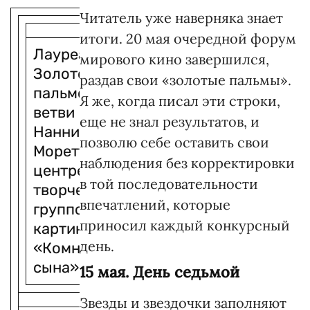
Читатель уже наверняка знает
итоги. 20 мая очередной форум
Лауреат
мирового кино завершился,
Золотой
раздав свои «золотые пальмы».
пальмовой
Я же, когда писал эти строки,
ветви
еще не знал результатов, и
Нанни
позволю себе оставить свои
Моретти (в
наблюдения без корректировки
центре) с
в той последовательности
творческой
впечатлений, которые
группой
приносил каждый конкурсный
картины
день.
«Комната
сына»
15 мая. День седьмой
Звезды и звездочки заполняют