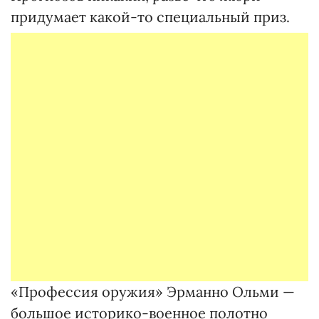
придумает какой-то специальный приз.
«Профессия оружия» Эрманно Ольми —
большое историко-военное полотно