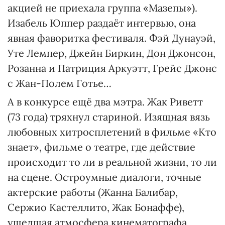
акцией не приехала группа «Мазепы»).
Изабель Юппер раздаёт интервью, она
явная фаворитка фестиваля. Фэй Дунауэй,
Уте Лемпер, Джейн Биркин, Дон Джонсон,
Розанна и Патриция Аркуэтт, Грейс Джонс
с Жан-Полем Готье…
А в конкурсе ещё два мэтра. Жак Риветт
(73 года) тряхнул стариной. Изящная вязь
любовных хитросплетений в фильме «Кто
знает», фильме о театре, где действие
происходит то ли в реальной жизни, то ли
на сцене. Остроумные диалоги, точные
актерские работы (Жанна Балибар,
Сержио Кастеллито, Жак Бонаффе),
ушедшая атмосфера кинематографа