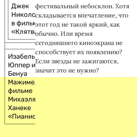
Джек
фестивальный небосклон. Хотя
Николсон
складывается впечатление, что
в фильме
этот год не такой яркий, как
«Клятва»
обычно. Или время
сегодняшнего киноэкрана не
способствует их появлению?
Изабель
Если звезды не зажигаются,
Юппер и
значит это не нужно?
Бенуа
Мажимель в
фильме
Михаэля
Ханеке
«Пианистка»