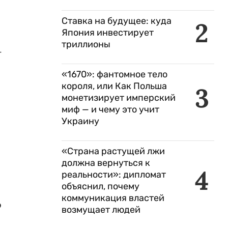
Ставка на будущее: куда
2
Япония инвестирует
триллионы
-
«1670»: фантомное тело
короля, или Как Польша
3
монетизирует имперский
миф — и чему это учит
Украину
«Страна растущей лжи
должна вернуться к
4
реальности»: дипломат
объяснил, почему
коммуникация властей
о
возмущает людей