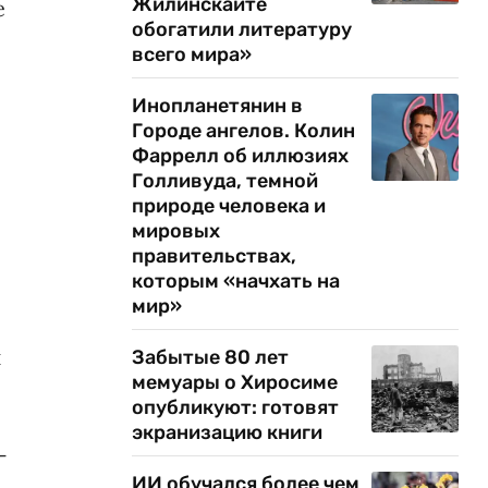
Жилинскайте
е
обогатили литературу
всего мира»
Инопланетянин в
Городе ангелов. Колин
Фаррелл об иллюзиях
Голливуда, темной
природе человека и
мировых
правительствах,
которым «начхать на
мир»
и
Забытые 80 лет
мемуары о Хиросиме
опубликуют: готовят
экранизацию книги
-
ИИ обучался более чем