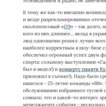
телевидением и радио, не замечен
К тому же как-то внезапно возникл
и везде разрекламированных отече
околопопсовый «
ОЭ
» - так долго,
кого из них длиннее... вклад в укр
люд однозначно решил: лучше всех 
наиболее корректным в шоу-бизе с
обеспечил огромный успех двум ф
спорта: сольному выступлению «Гад
был и видел!) и
концерту памяти К
приложил к съемке!). Надо было ср
нашелся - 25-летие команды «ВВ».
обслуживанию избранного тусней 
совпало, что и какой-то интерес з
менеджменту события - несколько 