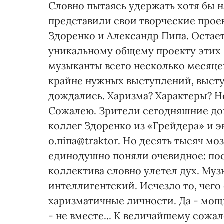
Словно пытаясь удержать хотя бы н
представили свои творческие прое
Здоренко и Александр Пипа. Остае
уникальному общему проекту этих 
музыканты всего несколько месяцев
крайне нужных выступлений, высту
дождались. Харизма? Характеры? Н
Сожалею. Зрители сегодняшние до
коллег Здоренко из «Грейдера» и э
о.піпа@traktor. Но десять тысяч моз
единодушно поняли очевидное: пос
коллектива словно улетел дух. Му
интеллигентский. Исчезло то, чего
харизматичные личности. Да - мощн
- не вместе... К величайшему сожа