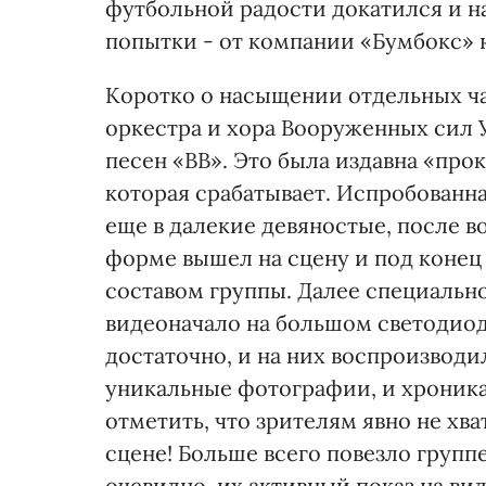
футбольной радости докатился и н
попытки - от компании «Бумбокс» 
Коротко о насыщении отдельных ча
оркестра и хора Вооруженных сил 
песен «ВВ». Это была издавна «про
которая срабатывает. Испробованна
еще в далекие девяностые, после в
форме вышел на сцену и под конец 
составом группы. Далее специальн
видеоначало на большом светодиод
достаточно, и на них воспроизводи
уникальные фотографии, и хроника 
отметить, что зрителям явно не хва
сцене! Больше всего повезло групп
очевидно, их активный показ на в