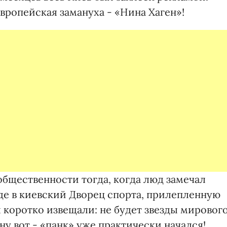
вропейская замануха - «Нина Хаген»!
бщественности тогда, когда люд замечал
е в киевский Дворец спорта, прилепленную
 коротко извещали: не будет звезды мировог
 ну вот - «панк» уже практически начался!