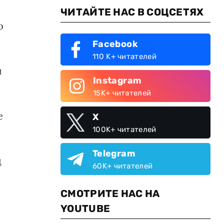
ЧИТАЙТЕ НАС В СОЦСЕТЯХ
о
Facebook
110 K+ читателей
й
Instagram
15K+ читателей
е
X
100K+ читателей
Telegram
д
60K+ читателей
СМОТРИТЕ НАС НА
YOUTUBE