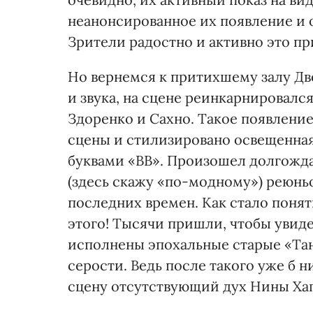
неанонсированное их появление и 
Зрители радостно и активно это пр
Но вернемся к притихшему залу Дво
и звука, на сцене реинкарнировалс
Здоренко и Сахно. Такое появлени
сцены и стилизировано освещенна
буквами «ВВ». Произошел долгожда
(здесь скажу «по-модному») реюнь
последних времен. Как стало поня
этого! Тысячи пришли, чтобы увиде
исполнены эпохальные старые «Тан
серости. Ведь после такого уже б н
сцену отсутствующий дух Нины Хаг