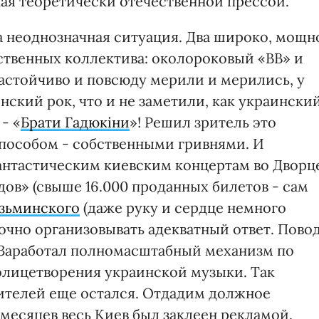
ная теоретически отечественной прессой.
а неоднозначная ситуация. Два широко, мощн
ственных коллектива: околороковый «ВВ» и
 настойчиво и повсюду мерили и мерились, у
аинский рок, что и не заметили, как украински
- «
Брати Гадюкіни
»! Решил зритель это
пособом - собственными гривнями. И
антастическим киевским концертам во Дворц
ов» (свыше 16.000 проданных билетов - сам
узьминского
(даже руку и сердце немного
очно организовывать адекватный ответ. Пово
 Заработал полномасштабный механизм по
олицетворения украинской музыки. Так
рителей еще остался. Отдадим должное
месяцев весь Киев был заклеен рекламой.