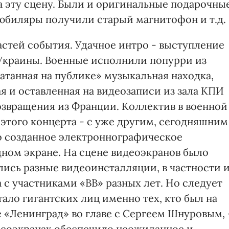
а эту сцену. Были и оригинальные подарочны
юбиляры получили старый магнитофон и т.д.
стей события. Удачное интро - выступление
Украины. Военные исполнили попурри из
катанная на публике» музыкальная находка,
я и оставленная на видеозаписи из зала КПИ
озвращения из Франции. Коллектив в военной
этого концерта - с уже другим, сегодняшним
о созданное электроннографическое
ном экране. На сцене видеоэкранов было
лись разные видеоинсталляции, в частности 
с участниками «ВВ» разных лет. Но следует
тало гигантских лиц именно тех, кто был на
е «Ленинград» во главе с Сергеем Шнуровым, 
идеоэкранах обеспечило неожиданное и