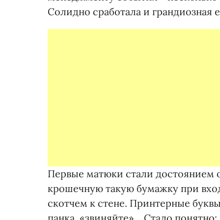
Солидно сработала и грандиозная е
Первые матюки стали достоянием о
крошечную такую бумажку при вход
скотчем к стене. Принтерные буквы
панка, «звиняйте»... Стало понятно: