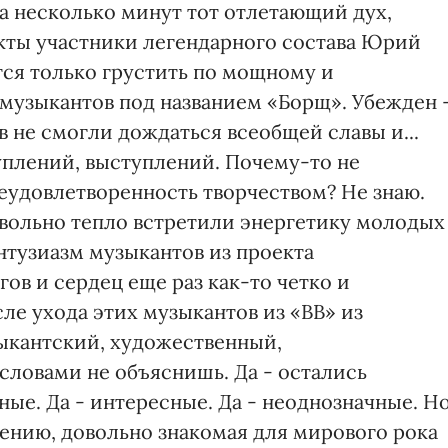
а несколько минут тот отлетающий дух,
кты участники легендарного состава Юрий
тся только грустить по мощному и
музыкантов под названием «Борщ». Убежден 
 не смогли дождаться всеобщей славы и...
плений, выступлений. Почему-то не
еудовлетворенность творчеством? Не знаю.
вольно тепло встретили энергетику молодых
нтузиазм музыкантов из проекта
гов и сердец еще раз как-то четко и
ле ухода этих музыкантов из «ВВ» из
зыкантский, художественный,
 словами не объяснишь. Да - остались
ые. Да - интересные. Да - неоднозначные. Н
лению, довольно знакомая для мирового рока