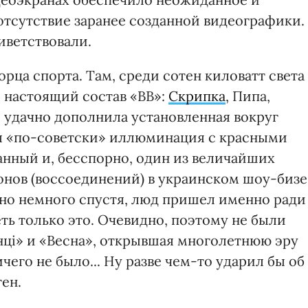
отсутствие заранее созданной видеографики.
иветствовали.
рца спорта. Там, среди сотен киловатт света
я настоящий состав «ВВ»:
Скрипка
, Пипа,
е удачно дополнила установленная вокруг
я «по-советски» иллюминация с красными
нный и, бесспорно, один из величайших
онов (воссоединений) в украинском шоу-бизе
тно немного спустя, люд пришел именно ради
ть только это. Очевидно, поэтому не были
ці» и «Весна», открывшая многолетнюю эру
ичего не было... Ну разве чем-то ударил бы об
ен.