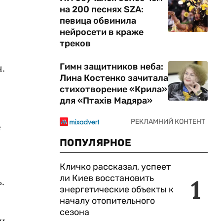
на 200 песнях SZA:
певица обвинила
нейросети в краже
треков
Гимн защитников неба:
.
Лина Костенко зачитала
стихотворение «Крила»
для «Птахів Мадяра»
е
ПОПУЛЯРНОЕ
Кличко рассказал, успеет
ли Киев восстановить
1
.
энергетические объекты к
началу отопительного
сезона
 и