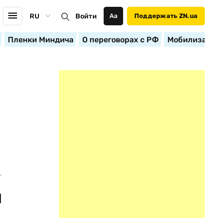
RU
Войти
Аа
Поддержать ZN.ua
Пленки Миндича
О переговорах с РФ
Мобилизация
.
й