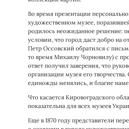
Во время презентации персонально
художественном музее, поразивше
родилось неожиданное решение: пе
условии, что город даст добро на 
Петр Оссовский обратился с письм
то время Михаилу Чорновилу) с пр
ответ получил заверения, что руко
организации музея его творчества.
единожды менялись, и благие наме
Что касается Кировоградского обла
показательна для всех музеев Украи
Еще в 1870 году представители пе
о создании в городе художественно