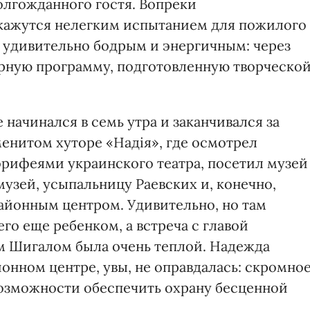
олгожданного гостя. Вопреки
окажутся нелегким испытанием для пожилого
я удивительно бодрым и энергичным: через
урную программу, подготовленную творческо
начинался в семь утра и заканчивался за
енитом хуторе «Надія», где осмотрел
рифеями украинского театра, посетил музей
узей, усыпальницу Раевских и, конечно,
районным центром. Удивительно, но там
го еще ребенком, а встреча с главой
 Шигалом была очень теплой. Надежда
онном центре, увы, не оправдалась: скромно
озможности обеспечить охрану бесценной