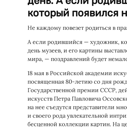
день. А если родив
который появился на
Не каждому повезет родиться в пр
А если родившийся — художник, к
день музеев, и его картины выстав
мира, — поздравлений будет немал
18 мая в Российской академии иску
посвященная 80-летию со дня рожд
Государственной премии СССР, де
искусств Петра Павловича Оссовско
на нее съедутся представители мно
и своего рода увлекательной интриг
бесценной коллекции картин. На ц