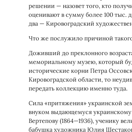
решении — назовет того, кто получи
оценивают в сумму более 100 тыс. 
два — Кировоградский художествен
Что же послужило причиной таког
Доживший до преклонного возраст
мемориальному музею, который буд
исторические корни Петра Оссовско
Кировоградской области, то неуди
передать коллекцию именно туда.
Сила «притяжения» украинской зе
внуком выдающемуся украинскому 
Вертепову (1864—1936), ученику ве
бабушка художника Юлия Шестаковс