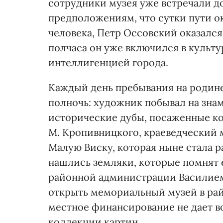
сотрудники музея уже встречали д
предположениям, что сутки пути 
человека, Петр Оссовский оказалс
полчаса он уже включился в культ
интеллигенцией города.
Каждый день пребывания на родине 
полночь: художник побывал на знам
исторические дубы, посаженные ко
М. Кропивницкого, краеведческий м
Малую Виску, которая ныне стала 
нашлись земляки, которые помнят е
районной администрации Василием
открыть мемориальный музей в рай
местное финансирование не дает в
коллекции картин.