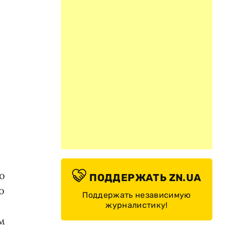
о
ПОДДЕРЖАТЬ ZN.UA
о
Поддержать независимую
журналистику!
м