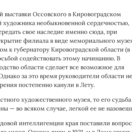
й выставки Оссовского в Кировоградском
й художника необыкновенной сердечностью,
редать свое наследие именно сюда, при
открытие филиала в виде мемориального музея
ом к губернатору Кировоградской области (в
осьбой содействовать этому начинанию. В
водство области сделает все возможное для
 Однако за это время руководители области н
рения постепенно канули в Лету.
стного художественного музея, то его судьба
ны — во всяком случае, легкой ее не назовешь
редовой интеллигенции края поставили вопрос
го музея. Однако лишь в 1921-м в Доме науки