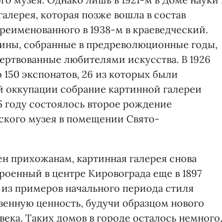
галерея, которая позже вошла в состав
реименованного в 1938-м в краеведческий.
тины, собранные в предреволюционные годы,
ертвованные любителями искусства. В 1926
 150 экспонатов, 26 из которых были
й оккупации собрание картинной галереи
5 году состоялось второе рождение
ского музея в помещении Свято-
щен прихожанам, картинная галерея снова
роенный в центре Кировограда еще в 1897
н из примеров начального периода стиля
енную ценность, будучи образцом нового
века. Таких домов в городе осталось немного