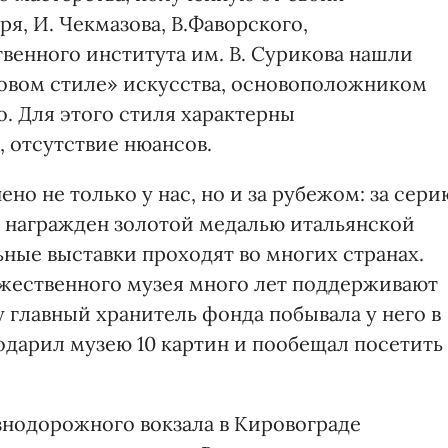
я, И. Чекмазова, В.Фаворского,
венного института им. В. Сурикова нашли
овом стиле» искусства, основоположником
. Для этого стиля характерны
 отсутствие нюансов.
но не только у нас, но и за рубежом: за сери
 награжден золотой медалью итальянской
ьные выставки проходят во многих странах.
жественного музея много лет поддерживают
у главный хранитель фонда побывала у него в
одарил музею 10 картин и пообещал посетить
знодорожного вокзала в Кировограде