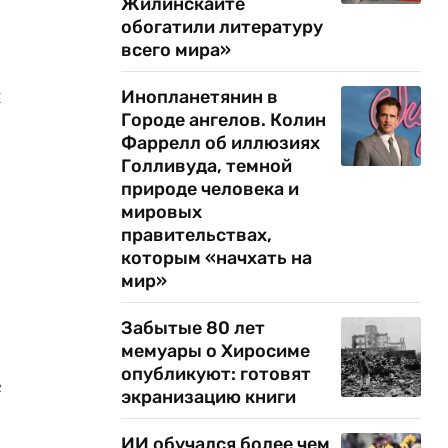
Жилинскайте
обогатили литературу
всего мира»
й
Инопланетянин в
Городе ангелов. Колин
Фаррелл об иллюзиях
Голливуда, темной
природе человека и
мировых
правительствах,
которым «начхать на
мир»
Забытые 80 лет
мемуары о Хиросиме
опубликуют: готовят
е
экранизацию книги
ИИ обучался более чем