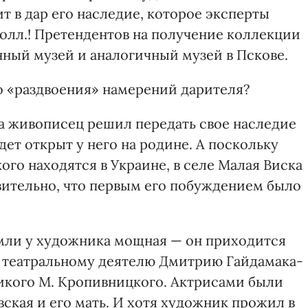
т в дар его наследие, которое эксперты
долл.! Претендентов на получение коллекции
ный музей и аналогичный музей в Пскове.
о «раздвоения» намерений дарителя?
а живописец решил передать свое наследие
ет открыт у него на родине. А поскольку
го находятся в Украине, в селе Малая Виска
вительно, что первым его побуждением было
мли у художника мощная — он приходится
театральному деятелю Дмитрию Гайдамака-
ликого М. Кропивницкого. Актрисами были
кая и его мать. И хотя художник прожил в