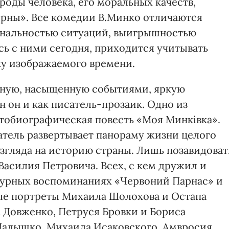
оды человека, его моральных качеств,
ерны». Все комедии В.Минко отличаются
инальностью ситуаций, выигрышностью
сь с ними сегодня, приходится учитывать
у изображаемого времени.
ную, насыщенную событиями, яркую
 он и как писатель-прозаик. Одно из
тобиографическая повесть «Моя Минківка».
атель развертывает панораму жизни целого
взгляда на историю страны. Лишь позавидоват
силия Петровича. Всех, с кем дружил и
атурных воспоминаниях «Червоний Парнас» и
ные портреты Михаила Шолохова и Остапа
 Довженко, Петруся Бровки и Бориса
Малышко, Михаила Исаковского, Амвросия