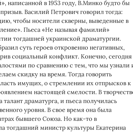
, написанной в 1953 году, В.Минко будто бы
призыв. Василий Петрович говорил тогда:
дию, чтобы носители скверны, выведенные в
рбление». Пьеса «Не называя фамилий»
итии тогдашней украинской драматургии.
разил суть героев откровенно негативных,
трив социальный конфликт. Конечно, сегодня
лостями по сравнению с тем, что мы узнали 
елаем скидку на время. Тогда говорить
власть имущих, о стремлении их отпрысков к
роявлением настоящей смелости. В творчеств
 талант драматурга, и пьеса получилась
енного уровня. В свое время она была
атрах бывшего Союза. Но как-то в
ла тогдашний министр культуры Екатерина