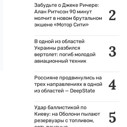
Забудьте о Джеке Ричере:
2
Алан Ритчсон 90 минут
молчит в новом брутальном
экшене «Мотор Сити»
В одной из областей
3
Украины разбился
вертолет: погиб молодой
авиационный техник
Россияне продвинулись на
4
трех направлениях в одной
из областей — DeepState
Удар баллистикой по
5
Киеву: на Оболони пылают
резервуары с топливом,