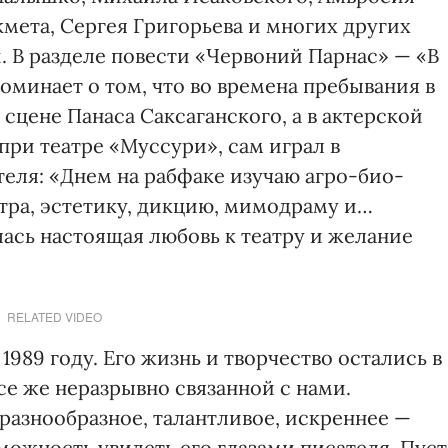
мета, Сергея Григорьева и многих других
 В разделе повести «Червоний Парнас» — «В
минает о том, что во времена пребывания в
сцене Панаса Саксаганского, а в актерской
 при театре «Муссури», сам играл в
еля: «Днем на рабфаке изучаю агро-био-
атра, эстетику, дикцию, мимодраму и…
лась настоящая любовь к театру и желание
RELATED VIDEO
989 году. Его жизнь и творчество остались в
се же неразрывно связанной с нами.
разнообразное, талантливое, искреннее —
зможность увидеть его глазами писателя. Пуст