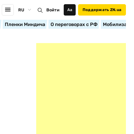
RU
Войти
Аа
Поддержать ZN.ua
Пленки Миндича
О переговорах с РФ
Мобилизация