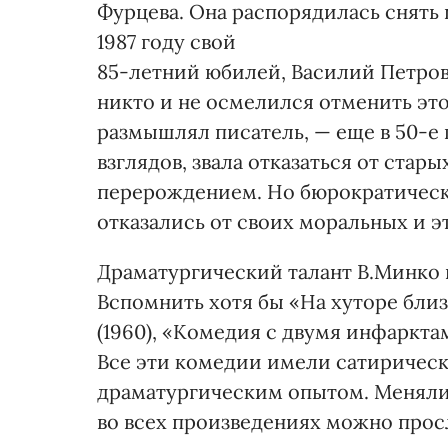
Фурцева. Она распорядилась снять п
1987 году свой
85-летний юбилей, Василий Петрови
никто и не осмелился отменить это
размышлял писатель, — еще в 50-е 
взглядов, звала отказаться от ста
перерождением. Но бюрократически
отказались от своих моральных и э
Драматургический талант В.Минко п
Вспомнить хотя бы «На хуторе близ
(1960), «Комедия с двумя инфарктами
Все эти комедии имели сатирическ
драматургическим опытом. Меняли
во всех произведениях можно прос