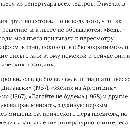
ьесу из репертуара всех театров. Отмечая в
ч грустно сетовал по поводу того, что так
 решение, и к пьесе не обращаются. «Ведь, —
годы моя пьеса призывала к пересмотру
рых форм жизни, покончить с бюрократизмом и
е силы стали этому помехой и сейчас они 
тических позиций».
роявился еще более чем в пятнадцати пьесах
 Диканьки» (1957), «Жених из Аргентины»
» (1967), «Давайте не будем» (1968) и другие.
ую направленность, заданную первым
сь мишени сатирического пера писателя, но
ледить направление литературного интереса