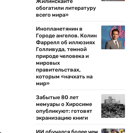
Жилинскайте
обогатили литературу
всего мира»
Инопланетянин в
Городе ангелов. Колин
Фаррелл об иллюзиях
Голливуда, темной
природе человека и
мировых
правительствах,
которым «начхать на
мир»
Забытые 80 лет
мемуары о Хиросиме
опубликуют: готовят
экранизацию книги
ИИ обучался более чем
ь