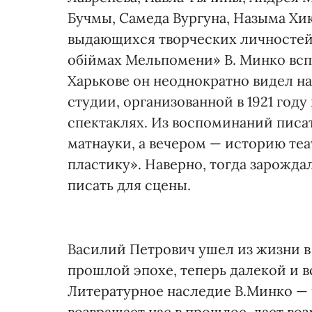
Бучмы, Самеда Вургуна, Назыма Хик
выдающихся творческих личностей.
обіймах Мельпомени» В. Минко вспо
Харькове он неоднократно видел на 
студии, организованной в 1921 году
спектаклях. Из воспоминаний писат
матнауки, а вечером — историю те
пластику». Наверно, тогда зарожда
писать для сцены.
Василий Петрович ушел из жизни в 1
прошлой эпохе, теперь далекой и в
Литературное наследие В.Минко — 
возвращает нас в прошлое, дает во