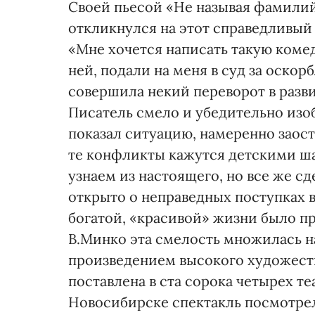
Своей пьесой «Не называя фамилий»
откликнулся на этот справедливый 
«Мне хочется написать такую коме
ней, подали на меня в суд за оско
совершила некий переворот в разв
Писатель смело и убедительно изоб
показал ситуацию, намеренно заос
те конфликты кажутся детскими ша
узнаем из настоящего, но все же сд
открыто о неправедных поступках 
богатой, «красивой» жизни было п
В.Минко эта смелость множилась на
произведением высокого художеств
поставлена в ста сорока четырех те
Новосибирске спектакль посмотре