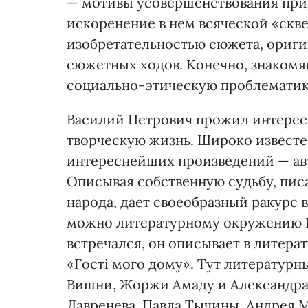
— мотивы усовершенствования прир
искоренение в нем всяческой «скв
изобретательностью сюжета, ориг
сюжетных ходов. Конечно, знакомя
социально-этическую проблематик
Василий Петрович прожил интерес
творческую жизнь. Широко известен
интереснейших произведений — ав
Описывая собственную судьбу, пис
народа, дает своеобразный ракурс 
можно литературному окружению Ва
встречался, он описывает в литер
«Гості мого дому». Тут литератур
Вишни, Жоржи Амаду и Александра
Лавренева, Павла Тычины, Андрея 