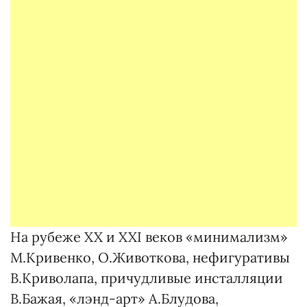
На рубеже XX и XXI веков «минимализм»
М.Кривенко, О.Животкова, нефигуративы
В.Криволапа, причудливые инсталляции
В.Бажая, «лэнд-арт» А.Блудова,