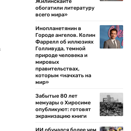
Жилинскайте
обогатили литературу
всего мира»
Инопланетянин в
Городе ангелов. Колин
.
Фаррелл об иллюзиях
а
Голливуда, темной
природе человека и
мировых
правительствах,
которым «начхать на
мир»
Забытые 80 лет
мемуары о Хиросиме
опубликуют: готовят
экранизацию книги
ИИ обучался более чем