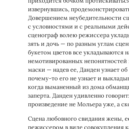
приходится бочком протискиваться
извернувшись, продемонстрировать
Довершением неубедительности сц
с условностями и с реальными дей
сценограф волею режиссера уклады
зять и дочь — по разным углам сцен
букетом цветов все укладываются 
немотивированных непонятностей в
маски — надев ее, Данден узнает о
почему-то его не узнает и выклады
когда выманенный из дома обманщи
заперта. Данден удивленно говорит
произведение не Мольера уже, а ск
Сцена любовного свидания жены, е
режиссером в виде совокупления к