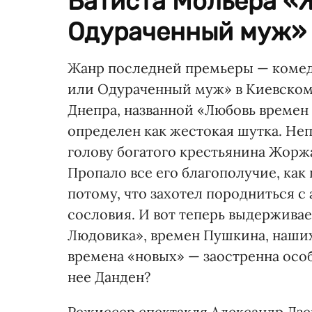
Батиста Мольера «
Одураченный муж» в
Жанр последней премьеры — комед
или Одураченный муж» в Киевском 
Днепра, названной «Любовь времен
определен как жестокая шутка. Не
голову богатого крестьянина Жорж
Пропало все его благополучие, как
потому, что захотел породниться с
сословия. И вот теперь выдерживае
Людовика», времен Пушкина, наших 
времена «новых» — заостренна особ
нее Данден?
Режиссер спектакля Александр Дзе