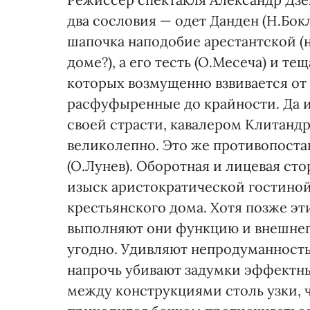
два сословия — одет Данден (Н.Бок
шапочка наподобие арестантской (
доме?), а его тесть (О.Месеча) и те
которых возмущенно взвивается от
расфуфыренные до крайности. Да и
своей страсти, кавалером Клитандр
великолепно. Это же противопоста
(О.Лунев). Оборотная и лицевая ст
изыск аристократической гостиной,
крестьянского дома. Хотя позже эти
выполняют они функцию и внешнего 
угодно. Удивляют непродуманност
напрочь убивают задумки эффектн
между конструкциями столь узки, 