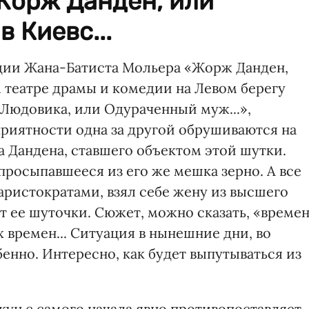
Жорж Данден, или
 Киевс...
ии Жана-Батиста Мольера «Жорж Данден,
театре драмы и комедии на Левом берегу
 Людовика, или Одураченный муж...»,
приятности одна за другой обрушиваются на
а Дандена, ставшего объектом этой шутки.
 просыпавшееся из его же мешка зерно. А все
 аристократами, взял себе жену из высшего
т ее шуточки. Сюжет, можно сказать, «време
времен... Ситуация в нынешние дни, во
енно. Интересно, как будет выпутываться из
кун с самого начала явно противопоставляет