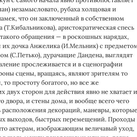
лан) незамысловато, рубаха холщовая и
намек, что он заключенный в собственном
ща (Т.Кибальникова), аристократическая спесь
 такого обращения — в роскошных нарядах,
 их дочка Анжелика (И.Мельник) с предмето
ом (С.Петько), дурачащие Дандена, выглядят
вление прослеживается и в сценографии
ороны сцены, вращаясь, являют зрителям то
 то простоту богатого, но все же
х двух сторон для действия явно не хватает 
двора, и стены дома, и вообще всего чего
ь расположения декораций, маневры, которы
ых выходов, быстрых перемещений. Проходы
что актерам, изображающим величавый уход,