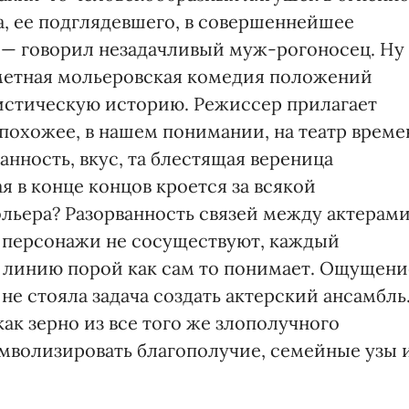
а, ее подглядевшего, в совершеннейшее
» — говорил незадачливый муж-рогоносец. Ну 
рометная мольеровская комедия положений
истическую историю. Режиссер прилагает
 похожее, в нашем понимании, на театр време
канность, вкус, та блестящая вереница
я в конце концов кроется за всякой
льера? Разорванность связей между актерам
 персонажи не сосуществуют, каждый
ою линию порой как сам то понимает. Ощущени
не стояла задача создать актерский ансамбль
как зерно из все того же злополучного
мволизировать благополучие, семейные узы 