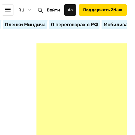
RU
Войти
Аа
Поддержать ZN.ua
Пленки Миндича
О переговорах с РФ
Мобилизация