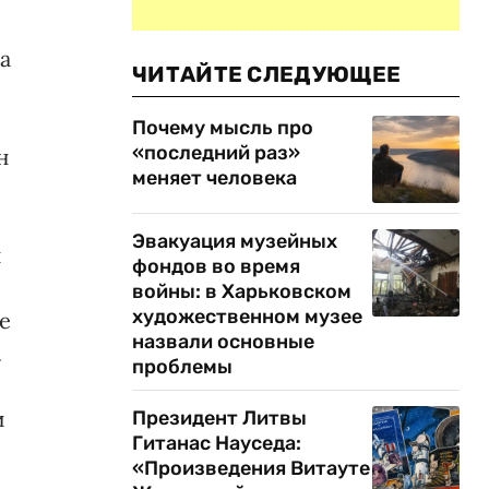
а
ЧИТАЙТЕ СЛЕДУЮЩЕЕ
Почему мысль про
«последний раз»
н
меняет человека
Эвакуация музейных
и
фондов во время
войны: в Харьковском
художественном музее
е
назвали основные
.
проблемы
и
Президент Литвы
Гитанас Науседа:
«Произведения Витауте