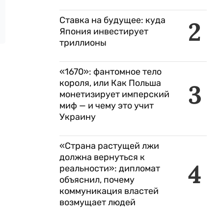
Ставка на будущее: куда
2
Япония инвестирует
триллионы
«1670»: фантомное тело
короля, или Как Польша
3
монетизирует имперский
миф — и чему это учит
Украину
«Страна растущей лжи
должна вернуться к
4
реальности»: дипломат
объяснил, почему
коммуникация властей
возмущает людей