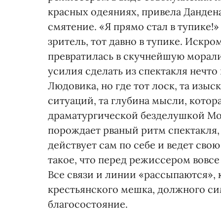
красных одеяниях, привела Данден
смятение. «Я прямо стал в тупике!
зритель, тот давно в тупике. Иск
превратилась в скучнейшую морал
усилия сделать из спектакля нечто
Людовика, но где тот лоск, та изыс
ситуаций, та глубина мысли, котора
драматургической безделушкой Мо
порождает рваный ритм спектакля,
действует сам по себе и ведет св
такое, что перед режиссером вовсе 
Все связи и линии «рассыпаются», 
крестьянского мешка, должного си
благосостояние.