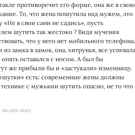
акле противоречит его форме, она же в свою
ание. То, что жена пошутила над мужем, это
у «Не в свои сани не садись», пусть
елем шутить так жестоко ? Видя мучения
твовать, что у него нет мобильного телефона
 из замка в замок, она, хитрунья, все успевал
 опять оставался с носом. А был бы
тут же прибыли бы и «застукали» изменницу.
й «шутки» есть: современные жены должны
технике с мужьями шутить опасно, не то что
RELATED VIDEO