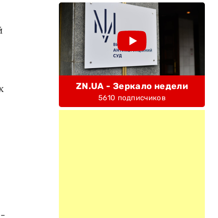
й
,
ZN.UA - Зеркало недели
х
5610 подписчиков
о-