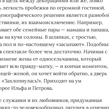
 в щель между декорациями или же, ловко
 легкость пробежки по огромной гостиной.
енографического решения является разнобо
ствиями, их взаимоисключение. Например,
вает обе семейные пары — мамаша и папаша
ы на кучи соломы. В шляпках, с тростью,
на пол и по-настоящему «засыпают». Подобны
 спектакле более чем достаточно. Начиная с
б измене жены от односельчанина, который
вает всю правду-матку, — и кончая моментом,
цей-женой, он хочет войти обратно, а дверь
: «Захлопнулась!». Приходит на ум
орее Ильфа и Петрова.
е служанки и их любовников, придуманная
аких-то человекообразных лягушек в огненн