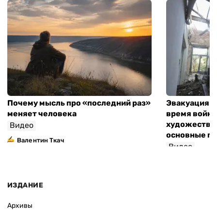
Почему мысль про «последний раз»
Эвакуация м
меняет человека
время войны
художествен
Видео
основные п
Валентин Ткач
Видео
ИЗДАНИЕ
Архивы