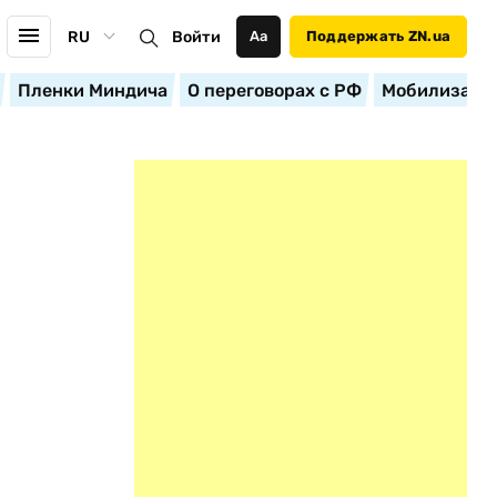
RU
Войти
Аа
Поддержать ZN.ua
Пленки Миндича
О переговорах с РФ
Мобилизация