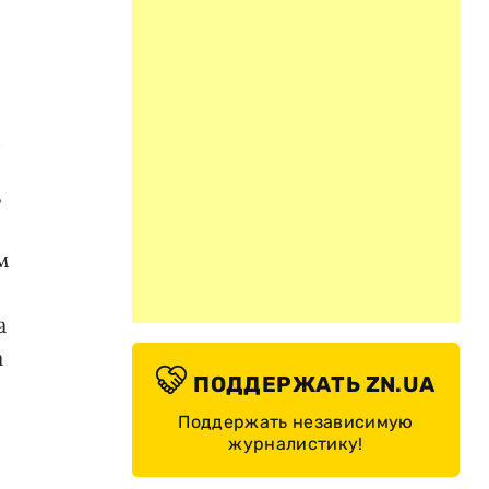
м
?
м
а
а
ПОДДЕРЖАТЬ ZN.UA
Поддержать независимую
журналистику!