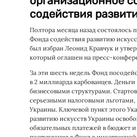
организационное с
содействия развити
Полтора месяца назад состоялось 
Фонда содействия развитию искусс
был избран Леонид Кравчук и утве
который оглашен на пресс-конфере
За эти шесть недель Фонд посодейс
в 2 миллиарда карбованцев. Деньги
бизнесовыми структурами. Старто
серьезными налоговыми льготами,
Украины. Ключевой пункт этого Ук
развитию искусств Украины освобож
обязательных платежей в бюджет и
поступления в Фонд в иностранной