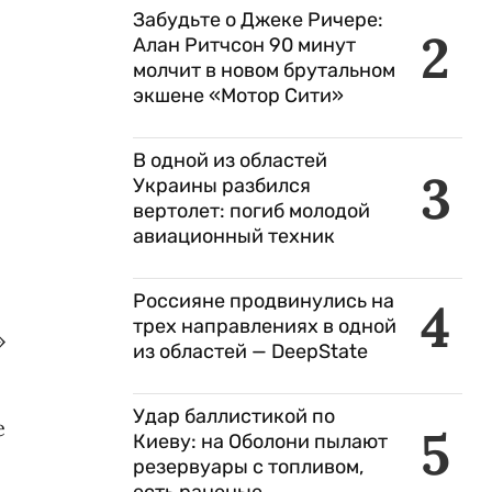
Забудьте о Джеке Ричере:
2
Алан Ритчсон 90 минут
молчит в новом брутальном
экшене «Мотор Сити»
В одной из областей
3
Украины разбился
вертолет: погиб молодой
авиационный техник
Россияне продвинулись на
4
трех направлениях в одной
»
из областей — DeepState
Удар баллистикой по
е
5
Киеву: на Оболони пылают
резервуары с топливом,