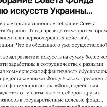
обрание Совета Фонда
ю искусств Украины...
первое организационное собрание Совета
тв Украины. Тогда президентом-протекторо
ржден план первоочередных действий,
нции. Что из обещанного уже осуществлено
твовал развитию искусств на сумму более че
 эти заработаны в сотрудничестве с разными
вая коммерческая эффективность обусловлен
 предоставленными Фонду Указом Президент
аза сформулирован так: «Фонд содействия
дается от уплаты налогов, сборов, других
 взносов в государственные целевые фонды,
 валюте не подлежат обязательной продаже, а