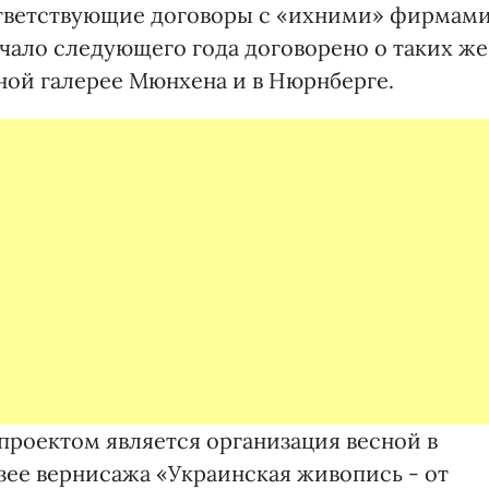
оответствующие договоры с «ихними» фирмам
ачало следующего года договорено о таких же
ой галерее Мюнхена и в Нюрнберге.
роектом является организация весной в
ее вернисажа «Украинская живопись - от