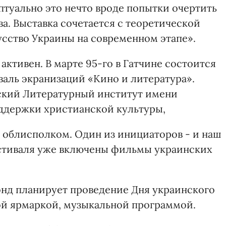
птуально это нечто вроде попытки очертить
а. Выставка сочетается с теоретической
сство Украины на современном этапе».
активен. В марте 95-го в Гатчине состоится
ль экранизаций «Кино и литература».
ский Литературный институт имени
ддержки христианской культуры,
й облисполком. Один из инициаторов - и наш
стиваля уже включены фильмы украинских
онд планирует проведение Дня украинского
ой ярмаркой, музыкальной программой.