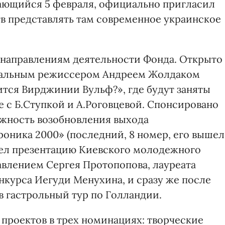
ающийся 5 февраля, официально пригласил
в представлять там современное украинское
 направлениям деятельности Фонда. Открыто
тральным режиссером Андреем Жолдаком
ится Вирджинии Вульф?», где будут заняты
е с Б.Ступкой и А.Роговцевой. Спонсировано
ожность возобновления выхода
роника 2000» (последний, 8 номер, его вышел
овел презентацию Киевского молодежного
влением Сергея Протопопова, лауреата
курса Иегуди Менухина, и сразу же после
в гастрольный тур по Голландии.
 проектов в трех номинациях: творческие