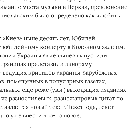
нимание места музыки в Церкви, преклонение
таниславским было определено как «любить
«Киев» ныне десять лет. Юбилей,
у юбилейному концерту в Колонном зале им.
монии Украины «киевляне» выпустили
страницах представили панораму
— ведущих критиков Украины, зарубежных
в, помещенных в популярных газетах,
льных, еще реже (увы!) выходящих изданиях.
из разностилевых, разножанровых цитат по
авляется новый текст. Текст-ода, текст-
дно уже внести что-то новое.