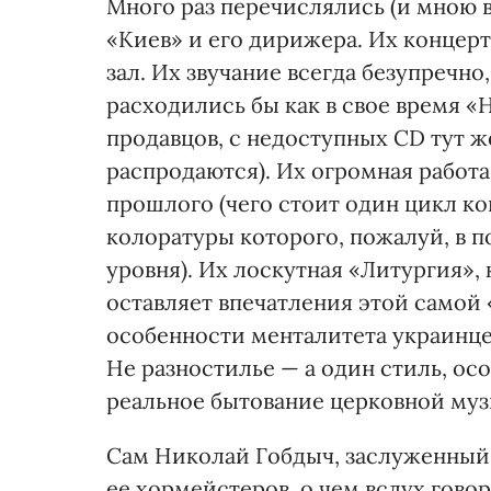
Много раз перечислялись (и мною в
«Киев» и его дирижера. Их концер
зал. Их звучание всегда безупречно
расходились бы как в свое время «
продавцов, с недоступных CD тут ж
распродаются). Их огромная работ
прошлого (чего стоит один цикл к
колоратуры которого, пожалуй, в п
уровня). Их лоскутная «Литургия», к
оставляет впечатления этой самой 
особенности менталитета украинцев
Не разностилье — а один стиль, ос
реальное бытование церковной му
Сам Николай Гобдыч, заслуженный 
ее хормейстеров, о чем вслух гово