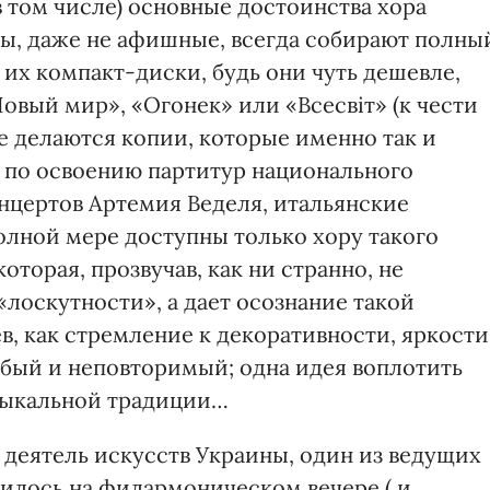
 том числе) основные достоинства хора
ты, даже не афишные, всегда собирают полны
, их компакт-диски, будь они чуть дешевле,
Новый мир», «Огонек» или «Всесвіт» (к чести
е делаются копии, которые именно так и
а по освоению партитур национального
онцертов Артемия Веделя, итальянские
олной мере доступны только хору такого
оторая, прозвучав, как ни странно, не
«лоскутности», а дает осознание такой
, как стремление к декоративности, яркости
обый и неповторимый; одна идея воплотить
зыкальной традиции…
деятель искусств Украины, один из ведущих
рилось на филармоническом вечере ( и