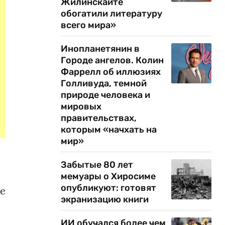
Жилинскайте
обогатили литературу
всего мира»
Инопланетянин в
Городе ангелов. Колин
Фаррелл об иллюзиях
Голливуда, темной
природе человека и
мировых
правительствах,
которым «начхать на
мир»
Забытые 80 лет
мемуары о Хиросиме
опубликуют: готовят
ые
экранизацию книги
ИИ обучался более чем