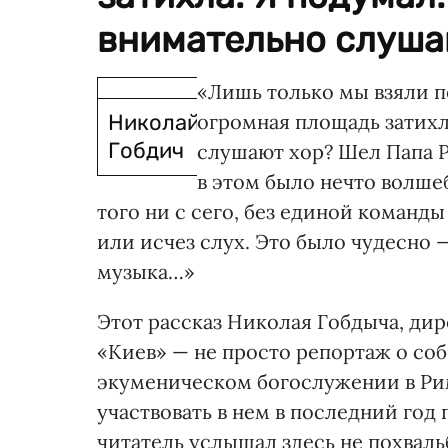
внимательно слушаю
«Лишь только мы взяли п
Николай
огромная площадь затихл
Гобдич
слушают хор? Шел Папа Р
в этом было нечто волшеб
того ни с сего, без единой команд
или исчез слух. Это было чудесно 
музыка…»
Этот рассказ Николая Гобдыча, ди
«Киев» — не просто репортаж о соб
экуменическом богослужении в Рим
участвовать в нем в последний год
читатель услышал здесь не похваль