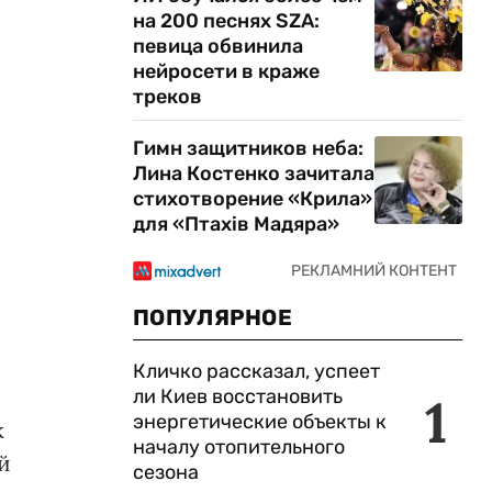
на 200 песнях SZA:
певица обвинила
нейросети в краже
треков
Гимн защитников неба:
Лина Костенко зачитала
стихотворение «Крила»
для «Птахів Мадяра»
ПОПУЛЯРНОЕ
Кличко рассказал, успеет
ли Киев восстановить
1
энергетические объекты к
к
началу отопительного
й
сезона