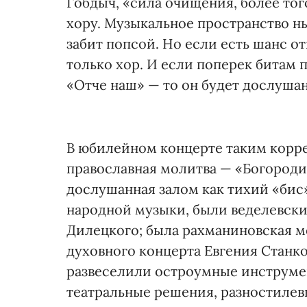
Гобдыч, «сила очищения, более то
хору. Музыкальное пространство н
забит попсой. Но если есть шанс от
только хор. И если поперек битам
«Отче наш» — то он будет дослушан
В юбилейном концерте таким корре
православная молитва — «Богороди
дослушанная залом как тихий «бис»
народной музыки, были веделевск
Дилецкого; была рахманиновская 
духовного концерта Евгения Станк
развеселили остроумные инструме
театральные решения, разностилев