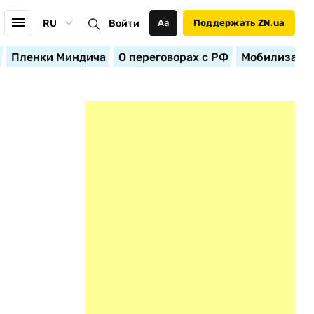
RU
Войти
Аа
Поддержать ZN.ua
Пленки Миндича
О переговорах с РФ
Мобилизация