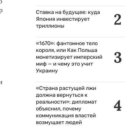
о
р
Ставка на будущее: куда
2
Япония инвестирует
триллионы
«1670»: фантомное тело
короля, или Как Польша
3
монетизирует имперский
миф — и чему это учит
Украину
и
«Страна растущей лжи
должна вернуться к
4
реальности»: дипломат
объяснил, почему
коммуникация властей
возмущает людей