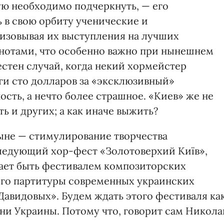
ую необходимо подчеркнуть, — его
 в свою орбиту ученические и
изовывая их выступления на лучших
нотами, что особенно важно при нынешнем
естен случай, когда некий хормейстер
ги сто долларов за «эксклюзивный»
ость, а нечто более страшное. «Киев» же не
ь и других; а как иначе выжить?
ыне — стимулирование творчества
следующий хор-фест «Золотоверхий Київ»,
ает быть фестивалем композиторских
его партитуры современных украинских
Давидовых». Будем ждать этого фестиваля ка
ни Украины. Потому что, говорит сам Никола