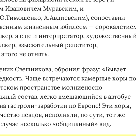
ом Ивановичем Муравским, и
О.Тимошенко, А.Авдиевским), сопоставил
ственным жизненным юбилеем — сорокалетием
ижер, а еще и интерпретатор, художественны
еджер, взыскательный репетитор,
этого не отнять.
ченик Свешникова, обронил фразу: «Бывает
редкость. Чаще встречаются камерные хоры п
ветском пространстве молниеносно
ьный состав, легко вмещающийся в автобус
на гастроли-заработки по Европе! Эти хоры,
ество певцов, исполняли, по сути, тот же
случае несколько «общипанный» вид.