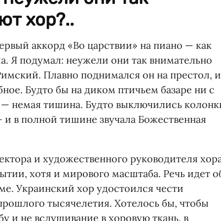
т хор?..
ервый аккорд «Во царствии» на пиано — как
а. Я подумал: неужели они так внимательно
имский. Плавно поднимался он на престол, и
ное. Будто бы на диком птичьем базаре ни с
ы — немая тишина. Будто выключились колонк
— и в полной тишине звучала Божественная
ректора и художественного руководителя хор
ытии, хотя и мирового масштаба. Речь идет о
е. Украинский хор удостоился чести
 прошлого тысячелетия. Хотелось бы, чтобы
бу и не вслушивание в хоровую ткань, в