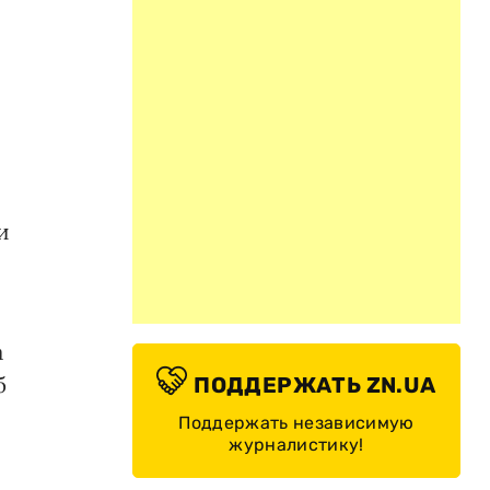
и
а
б
ПОДДЕРЖАТЬ ZN.UA
Поддержать независимую
журналистику!