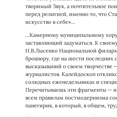
творимый Звук, а почтительное по
перед религией, именно то, что С
искусство в себе»…
…Камерному муниципальному хору 
заставляющий задуматься. К своем
Н.В.Лысенко Национальной филар
брошюру, где на шести последних 
высказываний о своем творчестве 
журналистов. Калейдоскоп отклико
солидных еженедельниках и специа
Перечитываешь эти фрагменты — и 
всем правилам постмодернизма сост
панегирик, в который, в общем, тру