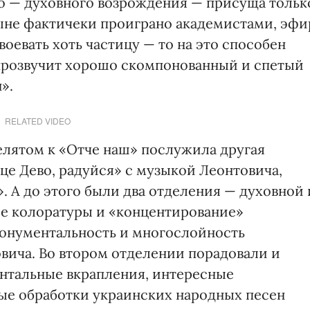
го — духовного возрождения — присуща тольк
ыне фактичеки проиграно академистами, эфи
воевать хоть частицу — то на это способен
 прозвучит хорошо скомпонованный и спетый
».
RELATED VIDEO
лятом к «Отче наш» послужила другая
це Дево, радуйся» с музыкой Леонтовича,
. А до этого были два отделения — духовной 
ие колоратуры и «концентирование»
монументальность и многослойность
овича. Во втором отделении порадовали и
нтальные вкрапления, интересные
ые обработки украинских народных песен