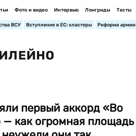
тьи
Фото и видео
Интервью
Лонгриды
Тесты
ства ВСУ
Вступление в ЕС: кластеры
Реформа армии
БИЛЕЙНО
яли первый аккорд «Во
 — как огромная площадь
: неужели они так