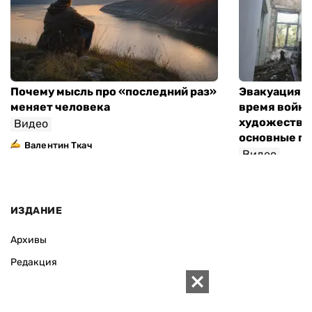
Почему мысль про «последний раз»
Эвакуация м
меняет человека
время войны
художествен
Видео
основные п
Валентин Ткач
Видео
ИЗДАНИЕ
Архивы
Редакция
Реклама
Редакционная политика